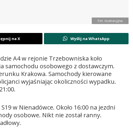
Fot. ilustracyjna
ępnij na X
Wyślij na WhatsApp
dzie A4 w rejonie Trzebowniska koło
enia samochodu osobowego z dostawczym.
ierunku Krakowa. Samochody kierowane
licjanci wyjaśniając okoliczności wypadku.
21:00.
 S19 w Nienadówce. Około 16:00 na jezdni
ody osobowe. Nikt nie został ranny.
adłowy.