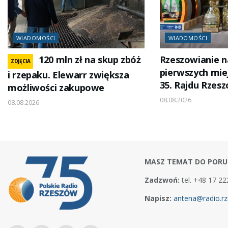
WIADOMOŚCI
WIADOMOŚCI
120 mln zł na skup zbóż
Rzeszowianie 
ZDJĘCIA
pierwszych mi
i rzepaku. Elewarr zwiększa
35. Rajdu Rzes
możliwości zakupowe
08.08.2026
08.08.2026
MASZ TEMAT DO PORU
Zadzwoń:
tel. +48 17 22
Napisz:
antena@radio.rz