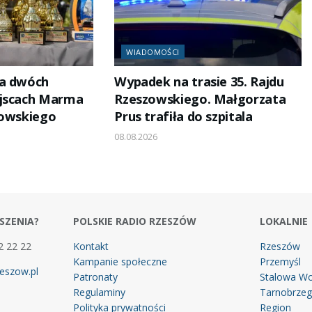
WIADOMOŚCI
na dwóch
Wypadek na trasie 35. Rajdu
ejscach Marma
Rzeszowskiego. Małgorzata
zowskiego
Prus trafiła do szpitala
08.08.2026
SZENIA?
POLSKIE RADIO RZESZÓW
LOKALNIE
2 22 22
Kontakt
Rzeszów
Kampanie społeczne
Przemyśl
eszow.pl
Patronaty
Stalowa Wo
Regulaminy
Tarnobrze
Polityka prywatności
Region