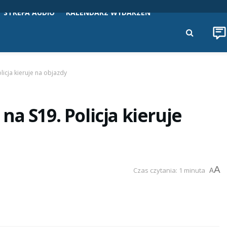
STREFA AUDIO
KALENDARZ WYDARZEŃ
icja kieruje na objazdy
a S19. Policja kieruje
A
Czas czytania: 1 minuta
A
i