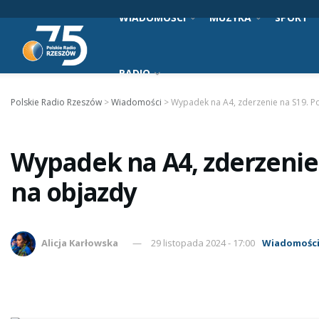
WIADOMOŚCI
MUZYKA
SPORT
RADIO
Polskie Radio Rzeszów
>
Wiadomości
>
Wypadek na A4, zderzenie na S19. Pol
Wypadek na A4, zderzenie n
na objazdy
Alicja Karłowska
29 listopada 2024 - 17:00
Wiadomośc