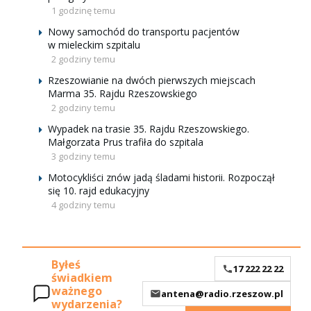
1 godzinę temu
Nowy samochód do transportu pacjentów
w mieleckim szpitalu
2 godziny temu
Rzeszowianie na dwóch pierwszych miejscach
Marma 35. Rajdu Rzeszowskiego
2 godziny temu
Wypadek na trasie 35. Rajdu Rzeszowskiego.
Małgorzata Prus trafiła do szpitala
3 godziny temu
Motocykliści znów jadą śladami historii. Rozpoczął
się 10. rajd edukacyjny
4 godziny temu
Byłeś
17 222 22 22
świadkiem
ważnego
antena@radio.rzeszow.pl
wydarzenia?