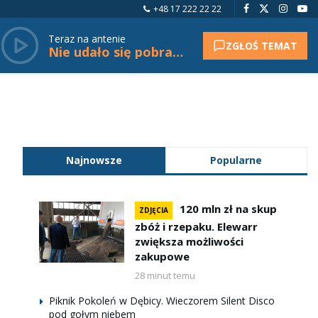
+48 17 222 22 22
Teraz na antenie
ZGŁOŚ TEMAT
Nie udało się pobrać tytułu.
Najnowsze
Popularne
120 mln zł na skup
ZDJĘCIA
zbóż i rzepaku. Elewarr
zwiększa możliwości
zakupowe
28 minut temu
Piknik Pokoleń w Dębicy. Wieczorem Silent Disco
pod gołym niebem