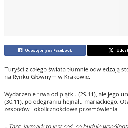
Udostępnij na Facebook
Udost
Turyści z całego świata tłumnie odwiedzają 
na Rynku Głównym w Krakowie.
Wydarzenie trwa od piątku (29.11), ale jego u
(30.11), po odegraniu hejnału mariackiego. O
zespołów i okolicznościowe przemówienia.
– Targ, jarmark to jest coś, co buduje wspólnot