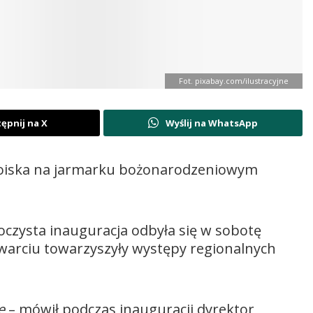
Fot. pixabay.com/ilustracyjne
ępnij na X
Wyślij na WhatsApp
stoiska na jarmarku bożonarodzeniowym
roczysta inauguracja odbyła się w sobotę
twarciu towarzyszyły występy regionalnych
ę
– mówił podczas inauguracji dyrektor