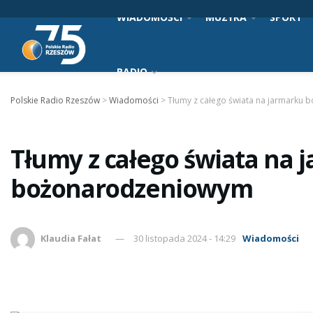
WIADOMOŚCI
MUZYKA
SPORT
RADIO
Polskie Radio Rzeszów
>
Wiadomości
>
Tłumy z całego świata na jarmarku
Tłumy z całego świata na 
bożonarodzeniowym
Klaudia Fałat
30 listopada 2024 - 14:29
Wiadomości