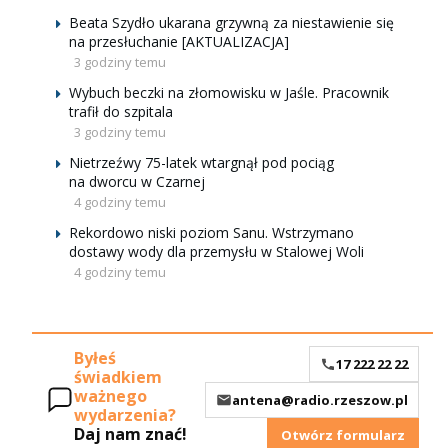
Beata Szydło ukarana grzywną za niestawienie się
na przesłuchanie [AKTUALIZACJA]
3 godziny temu
Wybuch beczki na złomowisku w Jaśle. Pracownik
trafił do szpitala
3 godziny temu
Nietrzeźwy 75-latek wtargnął pod pociąg
na dworcu w Czarnej
4 godziny temu
Rekordowo niski poziom Sanu. Wstrzymano
dostawy wody dla przemysłu w Stalowej Woli
4 godziny temu
Byłeś
17 222 22 22
świadkiem
ważnego
antena@radio.rzeszow.pl
wydarzenia?
Daj nam znać!
Otwórz formularz