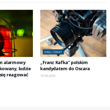
KRAJ I ŚWIAT
em alarmowy
„Franz Kafka” polskim
kowany, ludzie
kandydatem do Oscara
się reagować
15.09.2025