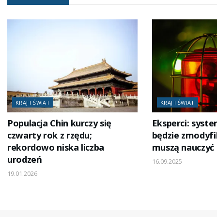
KRAJ I ŚWIAT
KRAJ I ŚWIAT
Populacja Chin kurczy się
Eksperci: syst
czwarty rok z rzędu;
będzie zmodyfi
rekordowo niska liczba
muszą nauczyć 
urodzeń
16.09.2025
19.01.2026