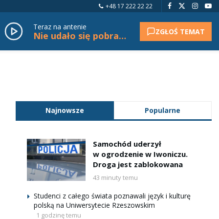
+48 17 222 22 22
Teraz na antenie
ZGŁOŚ TEMAT
Nie udało się pobrać tytułu.
Najnowsze
Popularne
Samochód uderzył
w ogrodzenie w Iwoniczu.
Droga jest zablokowana
43 minuty temu
Studenci z całego świata poznawali język i kulturę
polską na Uniwersytecie Rzeszowskim
1 godzinę temu