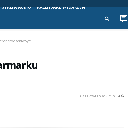
STREFA AUDIO
KALENDARZ WYDARZEŃ
 bożonarodzeniowym
jarmarku
A
Czas czytania: 2 min.
A