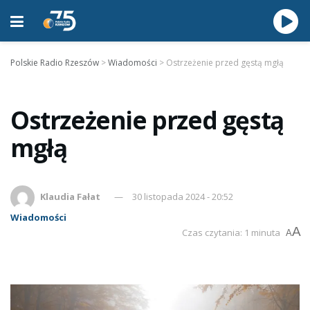
Polskie Radio Rzeszów
>
Wiadomości
>
Ostrzeżenie przed gęstą mgłą
Ostrzeżenie przed gęstą
mgłą
Klaudia Fałat
30 listopada 2024 - 20:52
Wiadomości
A
Czas czytania: 1 minuta
A