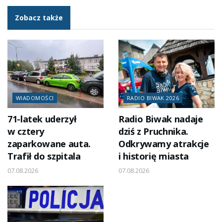
Zobacz także
WIADOMOŚCI
RADIO BIWAK 2026
71-latek uderzył
Radio Biwak nadaje
w cztery
dziś z Pruchnika.
zaparkowane auta.
Odkrywamy atrakcje
Trafił do szpitala
i historię miasta
07.08.2026
07.08.2026