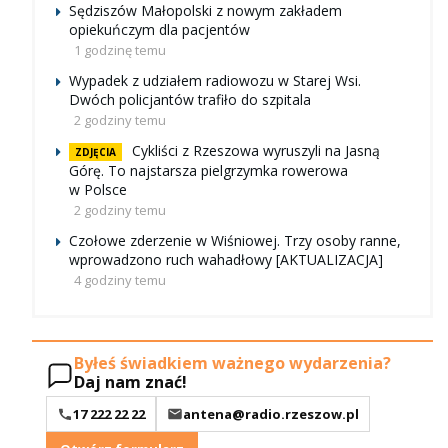
Sędziszów Małopolski z nowym zakładem
opiekuńczym dla pacjentów
1 godzinę temu
Wypadek z udziałem radiowozu w Starej Wsi.
Dwóch policjantów trafiło do szpitala
2 godziny temu
Cykliści z Rzeszowa wyruszyli na Jasną
ZDJĘCIA
Górę. To najstarsza pielgrzymka rowerowa
w Polsce
2 godziny temu
Czołowe zderzenie w Wiśniowej. Trzy osoby ranne,
wprowadzono ruch wahadłowy [AKTUALIZACJA]
4 godziny temu
Byłeś świadkiem ważnego wydarzenia?
Daj nam znać!
17 222 22 22
antena@radio.rzeszow.pl