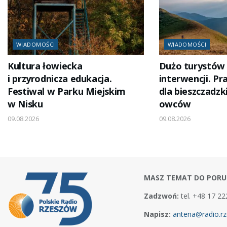
WIADOMOŚCI
WIADOMOŚCI
Kultura łowiecka
Dużo turystów i
i przyrodnicza edukacja.
interwencji. Pr
Festiwal w Parku Miejskim
dla bieszczadz
w Nisku
owców
09.08.2026
09.08.2026
MASZ TEMAT DO PORU
Zadzwoń:
tel. +48 17 22
Napisz:
antena@radio.rz