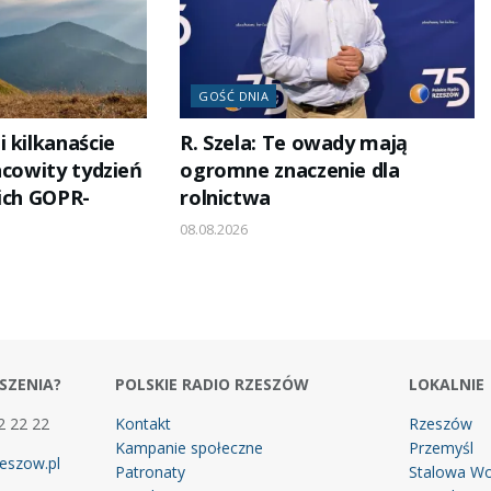
GOŚĆ DNIA
 kilkanaście
R. Szela: Te owady mają
acowity tydzień
ogromne znaczenie dla
kich GOPR-
rolnictwa
08.08.2026
SZENIA?
POLSKIE RADIO RZESZÓW
LOKALNIE
2 22 22
Kontakt
Rzeszów
Kampanie społeczne
Przemyśl
eszow.pl
Patronaty
Stalowa Wo