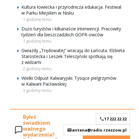
Kultura łowiecka i przyrodnicza edukacja. Festiwal
w Parku Miejskim w Nisku
1 godzinę temu
Dużo turystów i kilkanaście interwencji. Pracowity
tydzień dla bieszczadzkich GOPR-owców
1 godzinę temu
Gwiazdy „Trędowatej” wracają do Łańcuta. Elżbieta
Starostecka i Leszek Teleszyński spotkają się
z widzami
2 godziny temu
Wielki Odpust Kalwaryjski. Tysiące pielgrzymów
w Kalwarii Pacławskiej
3 godziny temu
Byłeś
17 222 22 22
świadkiem
ważnego
antena@radio.rzeszow.pl
wydarzenia?