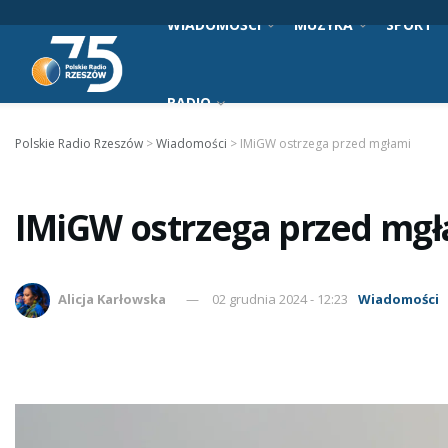
WIADOMOŚCI
MUZYKA
SPORT
RADIO
Polskie Radio Rzeszów
>
Wiadomości
>
IMiGW ostrzega przed mgłami
IMiGW ostrzega przed mg
Alicja Karłowska
02 grudnia 2024 - 12:23
Wiadomości