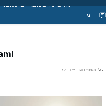
STREFA AUDIO
KALENDARZ WYDARZEŃ
łami
A
Czas czytania: 1 minuta
A