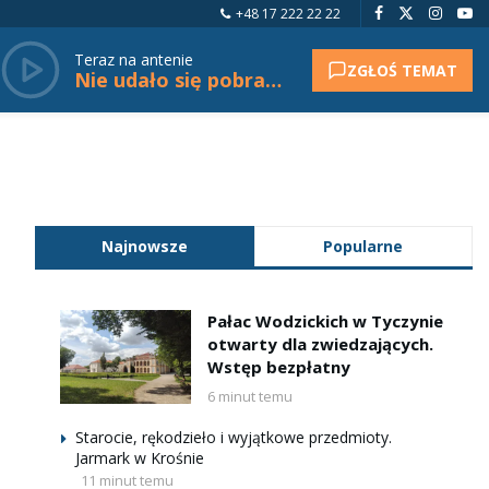
+48 17 222 22 22
Teraz na antenie
ZGŁOŚ TEMAT
Nie udało się pobrać tytułu.
Najnowsze
Popularne
Pałac Wodzickich w Tyczynie
otwarty dla zwiedzających.
Wstęp bezpłatny
6 minut temu
Starocie, rękodzieło i wyjątkowe przedmioty.
Jarmark w Krośnie
11 minut temu