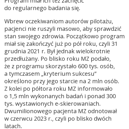
Program miał ich też zachęcić
do regularnego badania się.
Wbrew oczekiwaniom autorów pilotażu,
pacjenci nie ruszyli masowo, aby sprawdzić
stan swojego zdrowia. Początkowo program
miał się zakończyć już po pół roku, czyli 31
grudnia 2021 r. Był jednak wielokrotnie
przedłużany. Po blisko roku MZ podało,
że z programu skorzystało 600 tys. osób,
a tymczasem „kryterium sukcesu”
określono przy jego starcie na 2 mln osób.
Z kolei po półtora roku MZ informowało
o 1,5 mln wykonanych badań i ponad 300
tys. wystawionych e-skierowaniach.
Dwumilionowego pacjenta MZ odnotował
w czerwcu 2023 r., czyli po blisko dwóch
latach.