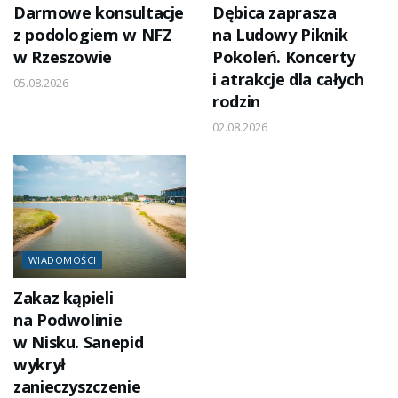
Darmowe konsultacje
Dębica zaprasza
z podologiem w NFZ
na Ludowy Piknik
w Rzeszowie
Pokoleń. Koncerty
i atrakcje dla całych
05.08.2026
rodzin
02.08.2026
WIADOMOŚCI
Zakaz kąpieli
na Podwolinie
w Nisku. Sanepid
wykrył
zanieczyszczenie