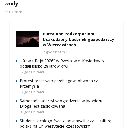
wody
28.07.2026
Burze nad Podkarpaciem.
Uszkodzony budynek gospodarczy
w Wierzawicach
7 godzin temu
„Krewki Rajd 2026” w Rzeszowie. Krwiodawcy
oddali blisko 28 litrów krwi
7 godzin temu
Protest przeciwko przebiegowi obwodnicy
Przemyśla
7 godzin temu
Samochód uderzył w ogrodzenie w Iwoniczu.
Droga jest zablokowana
8 godzin temu
Studenci z całego świata poznawali język i kulturę
polską na Uniwersytecie Rzeszowskim