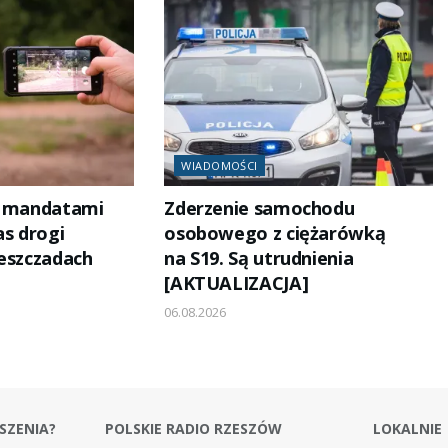
WIADOMOŚCI
i mandatami
Zderzenie samochodu
as drogi
osobowego z ciężarówką
ieszczadach
na S19. Są utrudnienia
[AKTUALIZACJA]
06.08.2026
SZENIA?
POLSKIE RADIO RZESZÓW
LOKALNIE