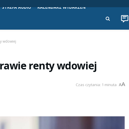
STREFA AUDIO
KALENDARZ WYDARZEŃ
ty wdowiej
rawie renty wdowiej
A
Czas czytania: 1 minuta
A