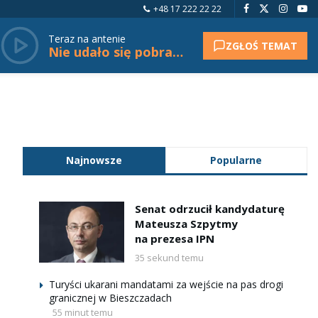
+48 17 222 22 22
Teraz na antenie
ZGŁOŚ TEMAT
Nie udało się pobrać tytułu.
Najnowsze
Popularne
Senat odrzucił kandydaturę
Mateusza Szpytmy
na prezesa IPN
35 sekund temu
Turyści ukarani mandatami za wejście na pas drogi
granicznej w Bieszczadach
55 minut temu