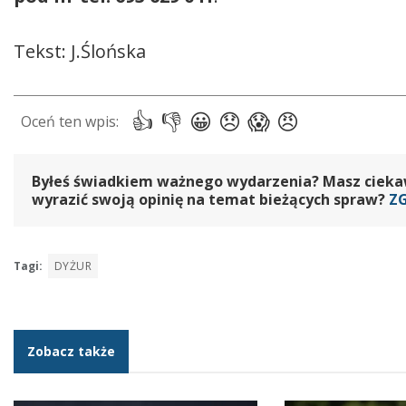
Tekst: J.Ślońska
Byłeś świadkiem ważnego wydarzenia? Masz ciekawy
wyrazić swoją opinię na temat bieżących spraw?
Z
Tagi:
DYŻUR
Zobacz także