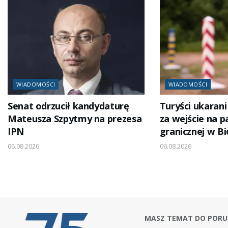
WIADOMOŚCI
WIADOMOŚCI
Senat odrzucił kandydaturę
Turyści ukaran
Mateusza Szpytmy na prezesa
za wejście na p
IPN
granicznej w B
06.08.2026
06.08.2026
MASZ TEMAT DO PORU