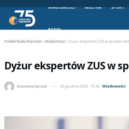
WIADOMOŚCI
MUZYKA
SPORT
RADIO
Polskie Radio Rzeszów
>
Wiadomości
>
Dyżur ekspertów ZUS w sprawie ren
Dyżur ekspertów ZUS w sp
Zuzanna Jarosz
03 grudnia 2024 - 15:36
Wiadomości