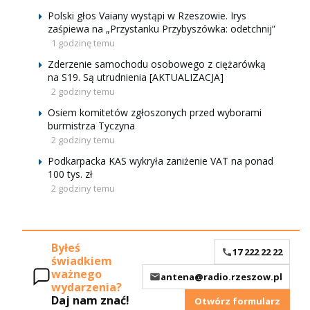
Polski głos Vaiany wystąpi w Rzeszowie. Irys
zaśpiewa na „Przystanku Przybyszówka: odetchnij”
1 godzinę temu
Zderzenie samochodu osobowego z ciężarówką
na S19. Są utrudnienia [AKTUALIZACJA]
2 godziny temu
Osiem komitetów zgłoszonych przed wyborami
burmistrza Tyczyna
2 godziny temu
Podkarpacka KAS wykryła zaniżenie VAT na ponad
100 tys. zł
2 godziny temu
Byłeś
17 222 22 22
świadkiem
ważnego
antena@radio.rzeszow.pl
wydarzenia?
Daj nam znać!
Otwórz formularz