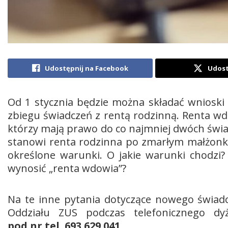
Udostępnij na Facebook
Udost
Od 1 stycznia będzie można składać wnioski 
zbiegu świadczeń z rentą rodzinną. Renta w
którzy mają prawo do co najmniej dwóch świa
stanowi renta rodzinna po zmarłym małżonku.
określone warunki. O jakie warunki chodzi? K
wynosić „renta wdowia”?
Na te inne pytania dotyczące nowego świadc
Oddziału ZUS podczas telefonicznego dy
pod nr tel. 693 629 041
.