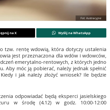
Fot. ilustracyjne
ępnij na X
Wyślij na WhatsApp
o tzw. rentę wdowią, która dotyczy ustalenia
dowia jest przeznaczona dla wdów i wdowców,
dczeń emerytalno-rentowych, z których jedno
 Aby móc ją pobierać, należy jednak spełnić
iedy i jak należy złożyć wniosek? Ile będzie
zenia odpowiadać będą eksperci jasielskiego
żuru w środę (4.12) w godz. 10:00-12:00