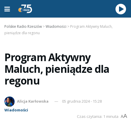
Polskie Radio Rzeszów
>
Wiadomości
>
Program Aktywny Maluch,
pieniądze dla regonu
Program Aktywny
Maluch, pieniądze dla
regonu
Alicja Karłowska
05 grudnia 2024 - 15:28
Wiadomości
A
Czas czytania: 1 minuta
A