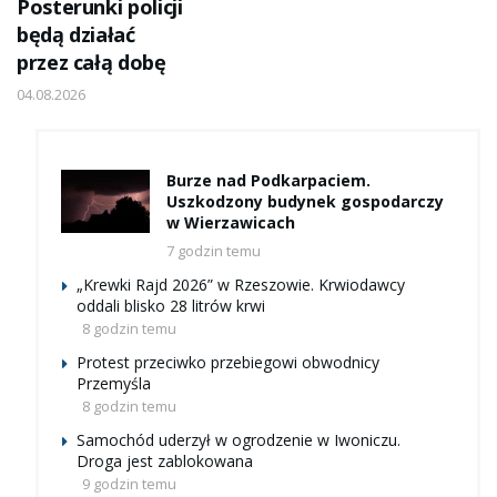
Posterunki policji
będą działać
przez całą dobę
04.08.2026
Burze nad Podkarpaciem.
Uszkodzony budynek gospodarczy
w Wierzawicach
7 godzin temu
„Krewki Rajd 2026” w Rzeszowie. Krwiodawcy
oddali blisko 28 litrów krwi
8 godzin temu
Protest przeciwko przebiegowi obwodnicy
Przemyśla
8 godzin temu
Samochód uderzył w ogrodzenie w Iwoniczu.
Droga jest zablokowana
9 godzin temu