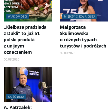
WIADOMOŚCI
MIĘDZY CISZĄ A CISZĄ
„Kiełbasa pradziada
Małgorzata
z Dukli” to już 51.
Skulimowska
polski produkt
o różnych typach
z unijnym
turystów i podróżach
oznaczeniem
05.08.2026
06.08.2026
GOŚĆ DNIA
A. Patrzałek: