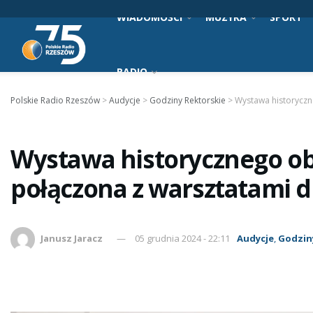
WIADOMOŚCI
MUZYKA
SPORT
RADIO
Polskie Radio Rzeszów
>
Audycje
>
Godziny Rektorskie
>
Wystawa historyczn
Wystawa historycznego o
połączona z warsztatami d
Janusz Jaracz
05 grudnia 2024 - 22:11
Audycje
,
Godzin