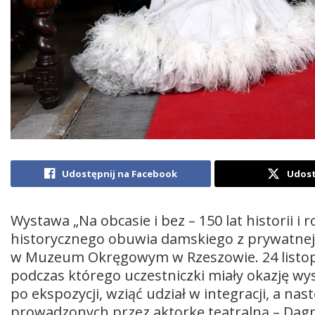
Udostępnij na Facebook
Udost
Wystawa „Na obcasie i bez – 150 lat historii 
historycznego obuwia damskiego z prywatnej 
w Muzeum Okręgowym w Rzeszowie. 24 listop
podczas którego uczestniczki miały okazję w
po ekspozycji, wziąć udział w integracji, a na
prowadzonych przez aktorkę teatralną – Dagn