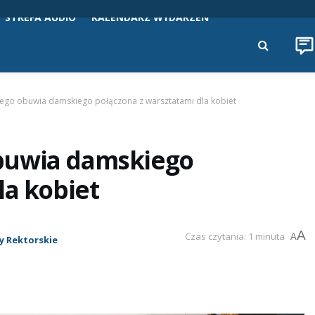
STREFA AUDIO
KALENDARZ WYDARZEŃ
ego obuwia damskiego połączona z warsztatami dla kobiet
buwia damskiego
la kobiet
A
Czas czytania: 1 minuta
A
y Rektorskie