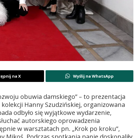
ępnij na X
Wyślij na WhatsApp
i rozwoju obuwia damskiego” – to prezentacja
kolekcji Hanny Szudzińskiej, organizowana
ada odbyło się wyjątkowe wydarzenie,
ysłuchać autorskiego oprowadzenia
stępnie w warsztatach pn. „Krok po kroku”,
y Mikoś. Podczas spotkania panie doskonaliły