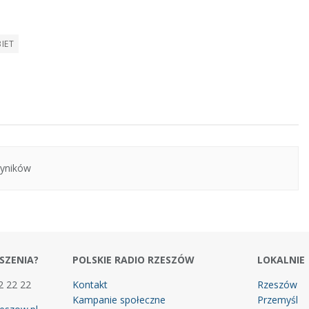
głośność.
IET
yników
SZENIA?
POLSKIE RADIO RZESZÓW
LOKALNIE
2 22 22
Kontakt
Rzeszów
Kampanie społeczne
Przemyśl