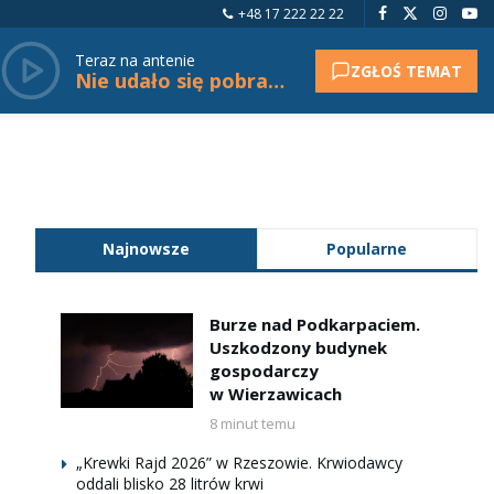
+48 17 222 22 22
Teraz na antenie
ZGŁOŚ TEMAT
Nie udało się pobrać tytułu.
Najnowsze
Popularne
Burze nad Podkarpaciem.
Uszkodzony budynek
gospodarczy
w Wierzawicach
8 minut temu
„Krewki Rajd 2026” w Rzeszowie. Krwiodawcy
oddali blisko 28 litrów krwi