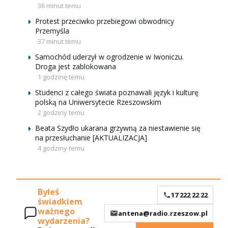
36 minut temu
Protest przeciwko przebiegowi obwodnicy
Przemyśla
37 minut temu
Samochód uderzył w ogrodzenie w Iwoniczu.
Droga jest zablokowana
1 godzinę temu
Studenci z całego świata poznawali język i kulturę
polską na Uniwersytecie Rzeszowskim
2 godziny temu
Beata Szydło ukarana grzywną za niestawienie się
na przesłuchanie [AKTUALIZACJA]
4 godziny temu
Byłeś
17 222 22 22
świadkiem
ważnego
antena@radio.rzeszow.pl
wydarzenia?