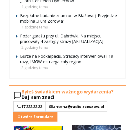
„Tornister Pełen Uśmiechów”
1 godzinę temu
Bezpłatne badanie znamion w Błażowej. Przyjedzie
mobilna „Fura Zdrowia”
1 godzinę temu
Pożar garażu przy ul. Dąbrówki. Na miejscu
pracowały 4 zastępy straży [AKTUALIZACJA]
2 godziny temu
Burze na Podkarpaciu. Strażacy interweniowali 19
razy, IMGW ostrzega cały region
3 godziny temu
Byłeś świadkiem ważnego wydarzenia?
Daj nam znać!
17 222 22 22
antena@radio.rzeszow.pl
Otwórz formularz