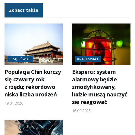
Zobacz także
KRAJ I ŚWIAT
KRAJ I ŚWIAT
Populacja Chin kurczy
Eksperci: system
się czwarty rok
alarmowy będzie
z rzędu; rekordowo
zmodyfikowany,
niska liczba urodzeń
ludzie muszą nauczyć
się reagować
19.01.2026
16.09.2025