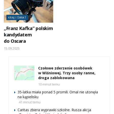
KRAJ I ŚWIAT
„Franz Kafka” polskim
kandydatem
do Oscara
15.09.2025
Czołowe zderzenie osobówek
w Wiśniowej. Trzy osoby ranne,
droga zablokowana
10 minut temu
35-latka miała ponad 5 promili. Omal nie utonęła
na kąpielisku
41 minut temu
Caritas zbiera wyprawki szkolne. Rusza akcja