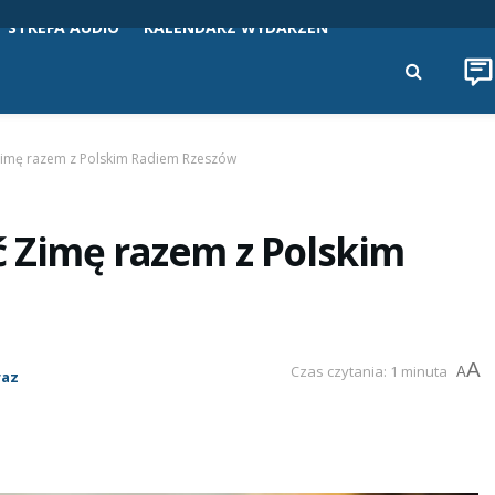
STREFA AUDIO
KALENDARZ WYDARZEŃ
imę razem z Polskim Radiem Rzeszów
 Zimę razem z Polskim
A
Czas czytania: 1 minuta
A
raz