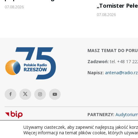
„Tornister Peł
07.08.2026
07.08.2026
MASZ TEMAT DO PORU
Zadzwoń:
tel. +48 17 22
Napisz:
antena@radio.rz
PARTNERZY:
Audytoriu
Używamy ciasteczek, aby zapewnić najlepszą jakość korzy
Copyright © 2026Polskie Radio Rzeszów S.A. w likwidacj. Wszelkie
Więcej informacji na temat plików cookie, których używa