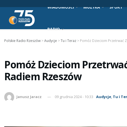
WIADOMOŚCI
MUZYKA
SPORT
RADIO
Polskie Radio Rzeszów
>
Audycje
>
Tu i Teraz
>
Pomóż Dzieciom Przetrwać Z
Pomóż Dzieciom Przetrwać
Radiem Rzeszów
Janusz Jaracz
09 grudnia 2024 - 10:33
Audycje
,
Tu i Te