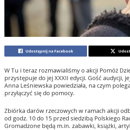
Udostępnij na Facebook
Udost
W Tu i teraz rozmawialiśmy o akcji Pomóż Dzi
przystępuje do jej XXXII edycji. Gość audycji,
Anna Leśniewska powiedziała, na czym polegać
przyłączyć się do pomocy.
Zbiórka darów rzeczowych w ramach akcji odbęd
od godz. 10 do 15 przed siedzibą Polskiego R
Gromadzone będą m.in. zabawki, książki, artyku