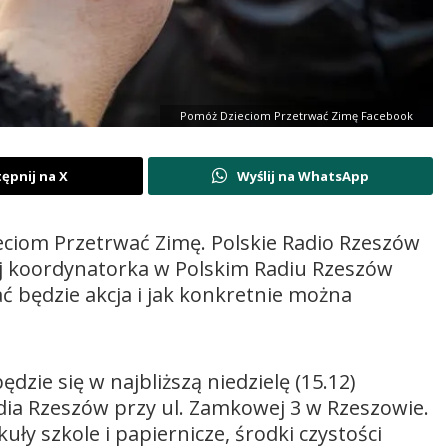
Pomóż Dzieciom Przetrwać Zimę Facebook
ępnij na X
Wyślij na WhatsApp
eciom Przetrwać Zimę. Polskie Radio Rzeszów
 jej koordynatorka w Polskim Radiu Rzeszów
 będzie akcja i jak konkretnie można
zie się w najbliższą niedzielę (15.12)
adia Rzeszów przy ul. Zamkowej 3 w Rzeszowie.
ły szkole i papiernicze, środki czystości