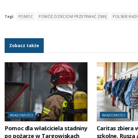
Tagi:
POMOC
POMÓŻ DZIECIOM PRZETRWAĆ ZIMĘ
POLSKIE RAD
Zobacz także
WIADOMOŚCI
WIADOMOŚCI
Pomoc dla właściciela stadniny
Caritas zbiera
po pożarze w Targowiskach
szkolne. Rusza 