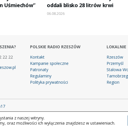
en Uśmiechów”
oddali blisko 28 litrów krwi
06.08.2026
SZENIA?
POLSKIE RADIO RZESZÓW
LOKALNIE
2 22 22
Kontakt
Rzeszów
Kampanie społeczne
Przemyśl
eszow.pl
Patronaty
Stalowa Wo
Regulaminy
Tarnobrze
Polityka prywatności
Region
m17
stania z naszej witryny.
 prawa zastrzeżone.
my, oraz możliwości ich wyłączenia znajdziesz w ustawieniach.