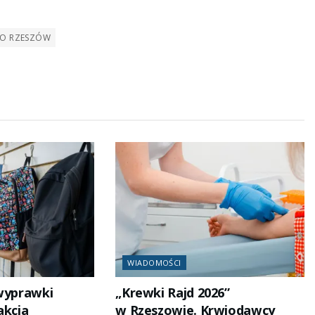
głośność.
IO RZESZÓW
WIADOMOŚCI
 wyprawki
„Krewki Rajd 2026”
akcja
w Rzeszowie. Krwiodawcy