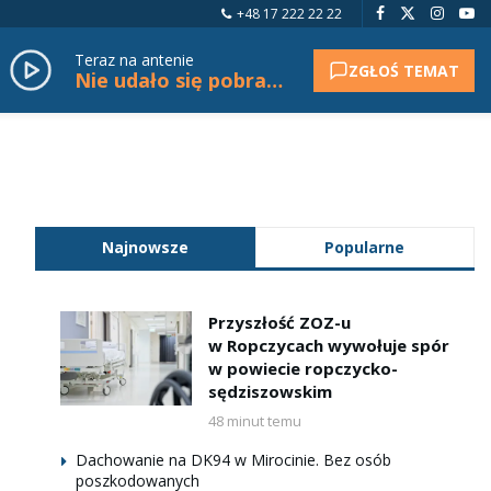
+48 17 222 22 22
Teraz na antenie
ZGŁOŚ TEMAT
Nie udało się pobrać tytułu.
Najnowsze
Popularne
Przyszłość ZOZ-u
w Ropczycach wywołuje spór
w powiecie ropczycko-
sędziszowskim
48 minut temu
Dachowanie na DK94 w Mirocinie. Bez osób
poszkodowanych