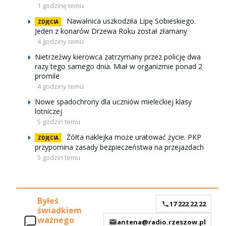
1 godzinę temu
Nawałnica uszkodziła Lipę Sobieskiego.
ZDJĘCIA
Jeden z konarów Drzewa Roku został złamany
4 godziny temu
Nietrzeźwy kierowca zatrzymany przez policję dwa
razy tego samego dnia. Miał w organizmie ponad 2
promile
4 godziny temu
Nowe spadochrony dla uczniów mieleckiej klasy
lotniczej
5 godzin temu
Żółta naklejka może uratować życie. PKP
ZDJĘCIA
przypomina zasady bezpieczeństwa na przejazdach
5 godzin temu
Byłeś
17 222 22 22
świadkiem
ważnego
antena@radio.rzeszow.pl