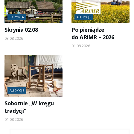
SKRYNIA
AUDYCJE
Skrynia 02.08
Po pieniądze
do ARiMR – 2026
03.08.2026
01.08.2026
AUDYCJE
Sobotnie „W kręgu
tradycji”
01.08.2026