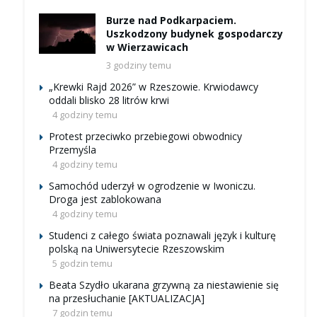
Burze nad Podkarpaciem.
Uszkodzony budynek gospodarczy
w Wierzawicach
3 godziny temu
„Krewki Rajd 2026” w Rzeszowie. Krwiodawcy
oddali blisko 28 litrów krwi
4 godziny temu
Protest przeciwko przebiegowi obwodnicy
Przemyśla
4 godziny temu
Samochód uderzył w ogrodzenie w Iwoniczu.
Droga jest zablokowana
4 godziny temu
Studenci z całego świata poznawali język i kulturę
polską na Uniwersytecie Rzeszowskim
5 godzin temu
Beata Szydło ukarana grzywną za niestawienie się
na przesłuchanie [AKTUALIZACJA]
7 godzin temu