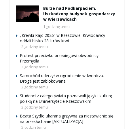
Burze nad Podkarpaciem.
Uszkodzony budynek gospodarczy
w Wierzawicach
1 godzinę temu
„Krewki Rajd 2026” w Rzeszowie. Krwiodawcy
oddali blisko 28 litrów krwi
2 godziny temu
Protest przeciwko przebiegowi obwodnicy
Przemyśla
2 godziny temu
Samochód uderzył w ogrodzenie w Iwoniczu.
Droga jest zablokowana
2 godziny temu
Studenci z całego świata poznawali język i kulturę
polską na Uniwersytecie Rzeszowskim
3 godziny temu
Beata Szydło ukarana grzywną za niestawienie się
na przesłuchanie [AKTUALIZACJA]
5 godzin temu