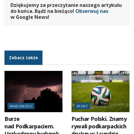
Dziękujemy za przeczytanie naszego artykułu
do końca. Bądź na bieżąco!
Obserwuj nas
w Google News!
Zobacz także
WIADOMOŚCI
SPORT
Burze
Puchar Polski. Znamy
nad Podkarpaciem.
rywali podkarpackich
Uszkodzony budynek
drużyn w I rundzie