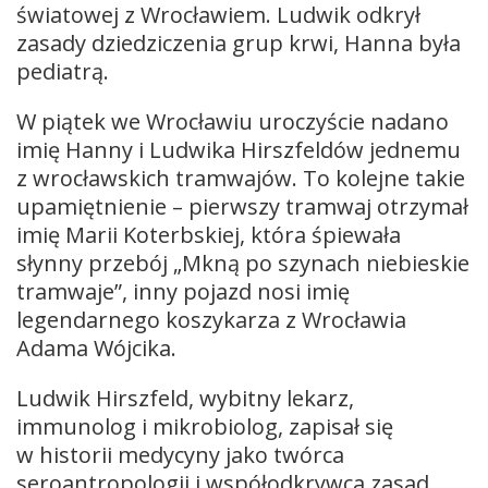
światowej z Wrocławiem. Ludwik odkrył
zasady dziedziczenia grup krwi, Hanna była
pediatrą.
W piątek we Wrocławiu uroczyście nadano
imię Hanny i Ludwika Hirszfeldów jednemu
z wrocławskich tramwajów. To kolejne takie
upamiętnienie – pierwszy tramwaj otrzymał
imię Marii Koterbskiej, która śpiewała
słynny przebój „Mkną po szynach niebieskie
tramwaje”, inny pojazd nosi imię
legendarnego koszykarza z Wrocławia
Adama Wójcika.
Ludwik Hirszfeld, wybitny lekarz,
immunolog i mikrobiolog, zapisał się
w historii medycyny jako twórca
seroantropologii i współodkrywca zasad