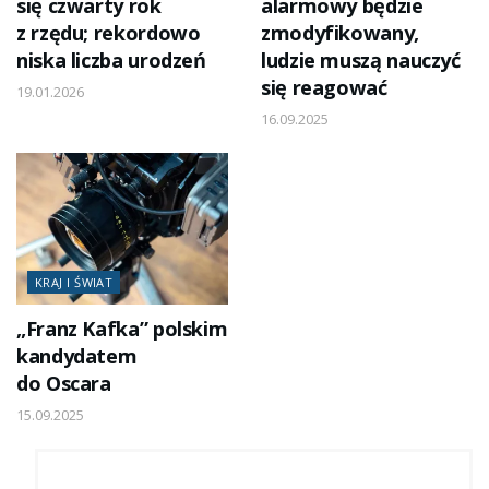
się czwarty rok
alarmowy będzie
z rzędu; rekordowo
zmodyfikowany,
niska liczba urodzeń
ludzie muszą nauczyć
się reagować
19.01.2026
16.09.2025
KRAJ I ŚWIAT
„Franz Kafka” polskim
kandydatem
do Oscara
15.09.2025