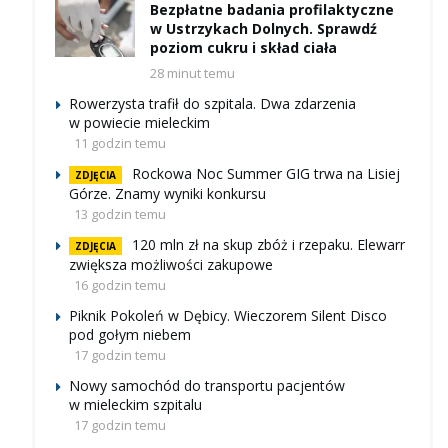
Bezpłatne badania profilaktyczne
w Ustrzykach Dolnych. Sprawdź
poziom cukru i skład ciała
28 minut temu
Rowerzysta trafił do szpitala. Dwa zdarzenia
w powiecie mieleckim
11 godzin temu
Rockowa Noc Summer GIG trwa na Lisiej
ZDJĘCIA
Górze. Znamy wyniki konkursu
13 godzin temu
120 mln zł na skup zbóż i rzepaku. Elewarr
ZDJĘCIA
zwiększa możliwości zakupowe
16 godzin temu
Piknik Pokoleń w Dębicy. Wieczorem Silent Disco
pod gołym niebem
17 godzin temu
Nowy samochód do transportu pacjentów
w mieleckim szpitalu
17 godzin temu