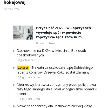
hokejowej
30.03.2026
Przyszłość ZOZ-u w Ropczycach
wywołuje spór w powiecie
ropczycko-sędziszowskim
8 godzin temu
Dachowanie na DK94 w Mirocinie. Bez osób
poszkodowanych
9 godzin temu
Nawałnica uszkodziła Lipę Sobieskiego.
ZDJĘCIA
Jeden z konarów Drzewa Roku został złamany
11 godzin temu
Nietrzeźwy kierowca zatrzymany przez policję dwa
razy tego samego dnia. Miał w organizmie ponad 2
promile
11 godzin temu
Nowe spadochrony dla uczniów mieleckiej klasy