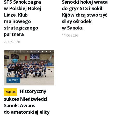
STS Sanok zagra
Sanocki hokej wraca
w Polskiej Hokej
do gry? STS i Sokił
Lidze. Klub
Kijów chcą stworzyć
ma nowego
silny ośrodek
strategicznego
w Sanoku
partnera
11.06.2026
22.07.2026
SPORT
Historyczny
ZDJĘCIA
sukces Niedźwiedzi
Sanok. Awans
do amatorskiej elity