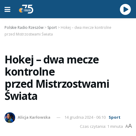
Polskie Radio Rzeszów
>
Sport
>
Hokej – dwa mecze kontrolne
przed Mistrzostwami Świata
Hokej – dwa mecze
kontrolne
przed Mistrzostwami
Świata
Alicja Karłowska
14 grudnia 2024 - 06:10
Sport
A
Czas czytania: 1 minuta
A