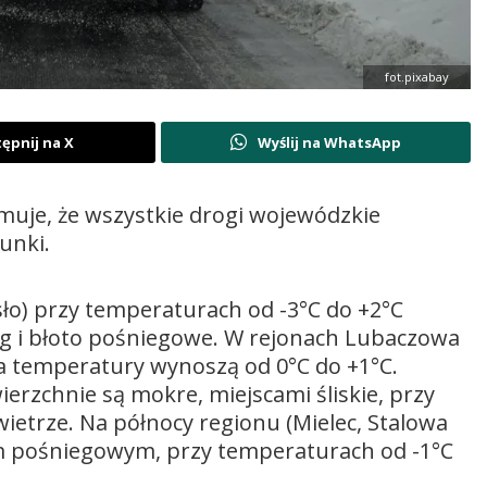
fot.pixabay
ępnij na X
Wyślij na WhatsApp
uje, że wszystkie drogi wojewódzkie
unki.
ło) przy temperaturach od -3°C do +2°C
eg i błoto pośniegowe. W rejonach Lubaczowa
, a temperatury wynoszą od 0°C do +1°C.
erzchnie są mokre, miejscami śliskie, przy
trze. Na północy regionu (Mielec, Stalowa
otem pośniegowym, przy temperaturach od -1°C