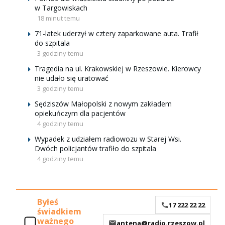
w Targowiskach
18 minut temu
71-latek uderzył w cztery zaparkowane auta. Trafił
do szpitala
3 godziny temu
Tragedia na ul. Krakowskiej w Rzeszowie. Kierowcy
nie udało się uratować
3 godziny temu
Sędziszów Małopolski z nowym zakładem
opiekuńczym dla pacjentów
4 godziny temu
Wypadek z udziałem radiowozu w Starej Wsi.
Dwóch policjantów trafiło do szpitala
4 godziny temu
Byłeś
17 222 22 22
świadkiem
ważnego
antena@radio.rzeszow.pl