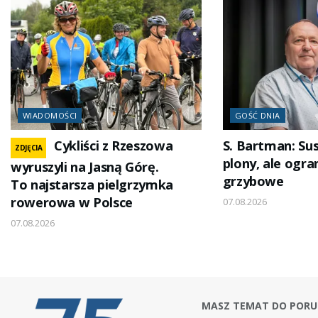
WIADOMOŚCI
GOŚĆ DNIA
Cykliści z Rzeszowa
S. Bartman: Su
ZDJĘCIA
plony, ale ogra
wyruszyli na Jasną Górę.
grzybowe
To najstarsza pielgrzymka
rowerowa w Polsce
07.08.2026
07.08.2026
MASZ TEMAT DO PORU