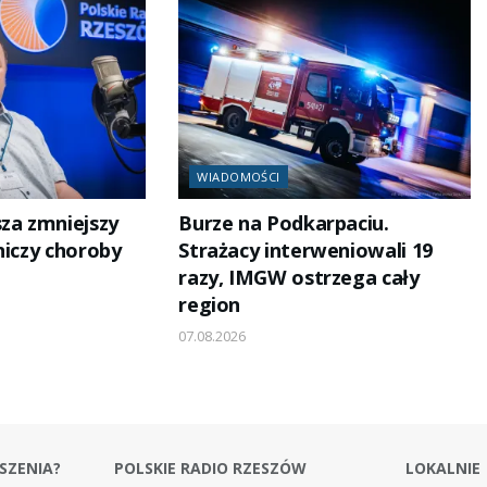
WIADOMOŚCI
sza zmniejszy
Burze na Podkarpaciu.
niczy choroby
Strażacy interweniowali 19
razy, IMGW ostrzega cały
region
07.08.2026
SZENIA?
POLSKIE RADIO RZESZÓW
LOKALNIE