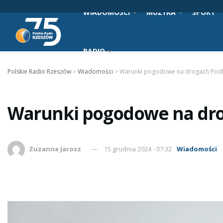
WIADOMOŚCI
MUZYKA
SPORT
RADIO
Polskie Radio Rzeszów
>
Wiadomości
>
Warunki pogodowe na drogach Pod
Warunki pogodowe na dro
Zuzanna Jarosz
15 grudnia 2024 - 07:32
Wiadomości