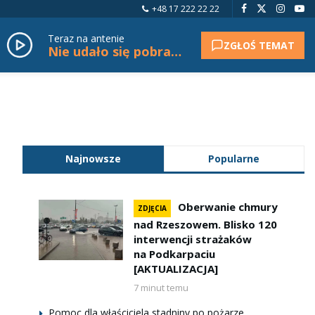
+48 17 222 22 22
Teraz na antenie
ZGŁOŚ TEMAT
Nie udało się pobrać tytułu.
Najnowsze
Popularne
Oberwanie chmury
ZDJĘCIA
nad Rzeszowem. Blisko 120
interwencji strażaków
na Podkarpaciu
[AKTUALIZACJA]
7 minut temu
Pomoc dla właściciela stadniny po pożarze