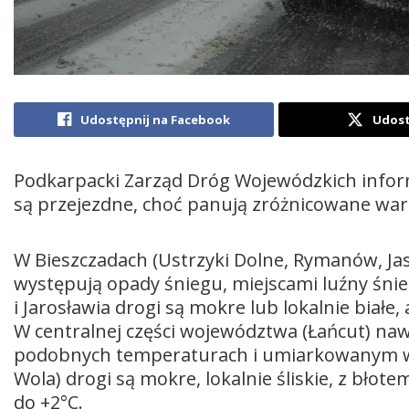
Udostępnij na Facebook
Udost
Podkarpacki Zarząd Dróg Wojewódzkich inform
są przejezdne, choć panują zróżnicowane war
W Bieszczadach (Ustrzyki Dolne, Rymanów, Jas
występują opady śniegu, miejscami luźny śni
i Jarosławia drogi są mokre lub lokalnie białe
W centralnej części województwa (Łańcut) nawi
podobnych temperaturach i umiarkowanym wie
Wola) drogi są mokre, lokalnie śliskie, z bł
do +2°C.