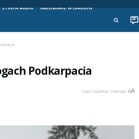
STREFA AUDIO
KALENDARZ WYDARZEŃ
karpacia
gach Podkarpacia
A
Czas czytania: 1 minuta
A