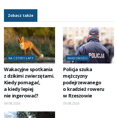
Zobacz także
NA CZTERY ŁAPY
WIADOMOŚCI
Wakacyjne spotkania
Policja szuka
z dzikimi zwierzętami.
mężczyzny
Kiedy pomagać,
podejrzewanego
a kiedy lepiej
o kradzież roweru
nie ingerować?
w Rzeszowie
09.08.2026
09.08.2026