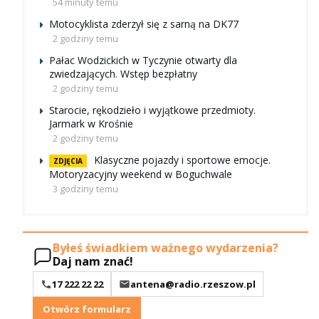
54 minuty temu
Motocyklista zderzył się z sarną na DK77
2 godziny temu
Pałac Wodzickich w Tyczynie otwarty dla
zwiedzających. Wstęp bezpłatny
2 godziny temu
Starocie, rękodzieło i wyjątkowe przedmioty.
Jarmark w Krośnie
2 godziny temu
Klasyczne pojazdy i sportowe emocje.
ZDJĘCIA
Motoryzacyjny weekend w Boguchwale
3 godziny temu
Byłeś świadkiem ważnego wydarzenia?
Daj nam znać!
17 222 22 22
antena@radio.rzeszow.pl
Otwórz formularz