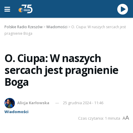
Polskie Radio Rzeszów
>
Wiadomości
>
O. Ciupa: W naszych sercach jest
pragnienie Boga
O. Ciupa: W naszych
sercach jest pragnienie
Boga
Alicja Karłowska
25 grudnia 2024 - 11:46
Wiadomości
A
Czas czytania: 1 minuta
A