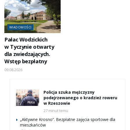
WIADOMOŚCI
Pałac Wodzickich
w Tyczynie otwarty
dla zwiedzających.
Wstęp bezpłatny
09.08.2026
Policja szuka mężczyzny
podejrzewanego o kradzież roweru
w Rzeszowie
27 minut temu
„Aktywne Krosno”. Bezpłatne zajęcia sportowe dla
mieszkańców