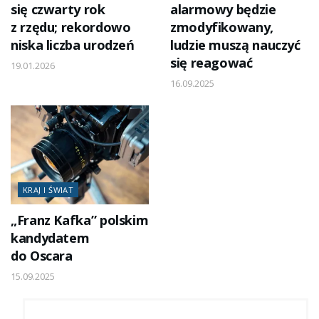
się czwarty rok
alarmowy będzie
z rzędu; rekordowo
zmodyfikowany,
niska liczba urodzeń
ludzie muszą nauczyć
się reagować
19.01.2026
16.09.2025
KRAJ I ŚWIAT
„Franz Kafka” polskim
kandydatem
do Oscara
15.09.2025