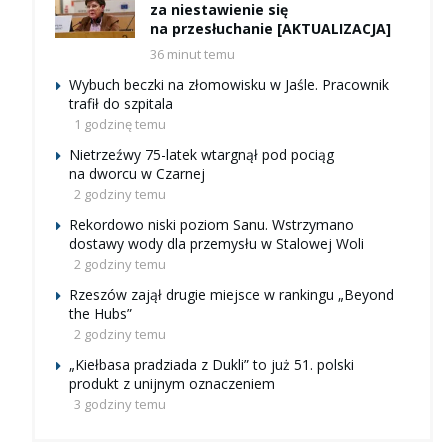
za niestawienie się
na przesłuchanie [AKTUALIZACJA]
36 minut temu
Wybuch beczki na złomowisku w Jaśle. Pracownik
trafił do szpitala
1 godzinę temu
Nietrzeźwy 75-latek wtargnął pod pociąg
na dworcu w Czarnej
2 godziny temu
Rekordowo niski poziom Sanu. Wstrzymano
dostawy wody dla przemysłu w Stalowej Woli
2 godziny temu
Rzeszów zajął drugie miejsce w rankingu „Beyond
the Hubs”
2 godziny temu
„Kiełbasa pradziada z Dukli” to już 51. polski
produkt z unijnym oznaczeniem
3 godziny temu