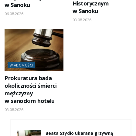
Historycznym
w Sanoku
w Sanoku
06.08.2026
03.08.2026
WIADOMOŚCI
Prokuratura bada
okoliczności śmierci
mężczyzny
w sanockim hotelu
03.08.2026
Beata Szydło ukarana grzywną