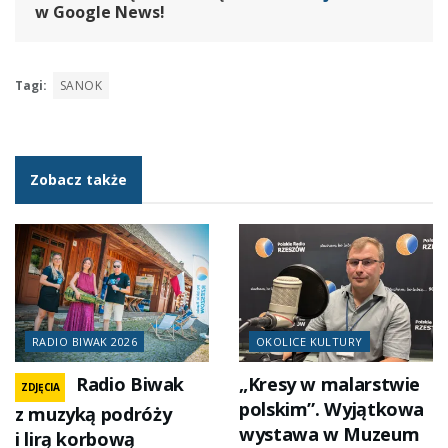
w Google News!
Tagi:
SANOK
Zobacz także
RADIO BIWAK 2026
OKOLICE KULTURY
Radio Biwak
„Kresy w malarstwie
ZDJĘCIA
polskim”. Wyjątkowa
z muzyką podróży
wystawa w Muzeum
i lirą korbową