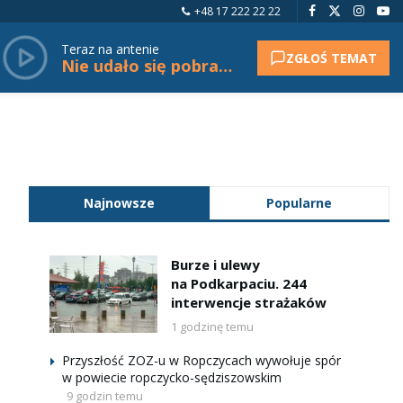
+48 17 222 22 22
Teraz na antenie
ZGŁOŚ TEMAT
Nie udało się pobrać tytułu.
Najnowsze
Popularne
Burze i ulewy
na Podkarpaciu. 244
interwencje strażaków
1 godzinę temu
Przyszłość ZOZ-u w Ropczycach wywołuje spór
w powiecie ropczycko-sędziszowskim
9 godzin temu