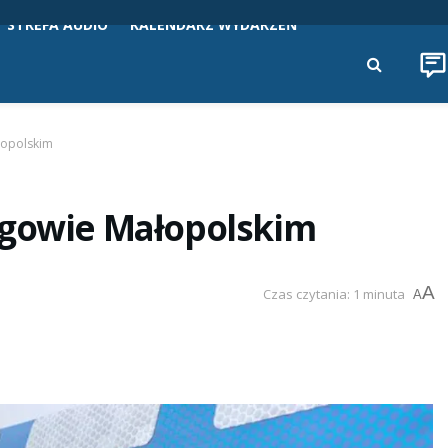
STREFA AUDIO
KALENDARZ WYDARZEŃ
łopolskim
ogowie Małopolskim
A
Czas czytania: 1 minuta
A