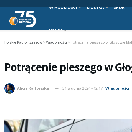
WIADOMOŚCI
MUZYKA
SPORT
RADIO
Polskie Radio Rzeszów
>
Wiadomości
>
Potrącenie pieszego w Głogowie Ma
Potrącenie pieszego w Gł
Alicja Karłowska
31 grudnia 2024 - 12:17
Wiadomości