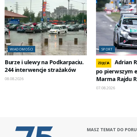
WIADOMOŚCI
SPORT
Burze i ulewy na Podkarpaciu.
Adrian R
ZDJĘCIA
244 interwencje strażaków
po pierwszym e
Marma Rajdu R
08.08.2026
07.08.2026
MASZ TEMAT DO PORU