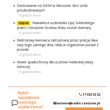
Dachowanie na DK94 w Mirocinie. Bez osób
poszkodowanych
10 godzin temu
Nawałnica uszkodziła Lipę Sobieskiego.
ZDJĘCIA
Jeden z konarów Drzewa Roku został złamany
12 godzin temu
Nietrzeźwy kierowca zatrzymany przez policję dwa
razy tego samego dnia. Miał w organizmie ponad 2
promile
13 godzin temu
Nowe spadochrony dla uczniów mieleckiej klasy
lotniczej
13 godzin temu
Byłeś
17 222 22 22
świadkiem
ważnego
antena@radio.rzeszow.pl
wydarzenia?