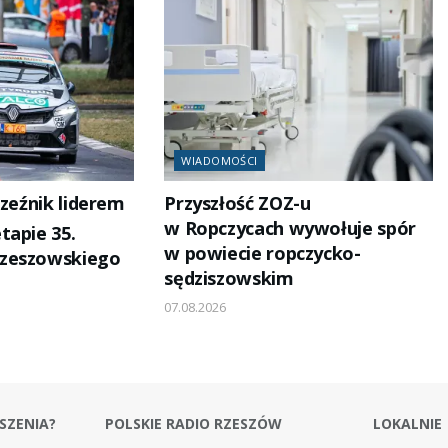
WIADOMOŚCI
zeźnik liderem
Przyszłość ZOZ-u
w Ropczycach wywołuje spór
tapie 35.
w powiecie ropczycko-
zeszowskiego
sędziszowskim
07.08.2026
SZENIA?
POLSKIE RADIO RZESZÓW
LOKALNIE