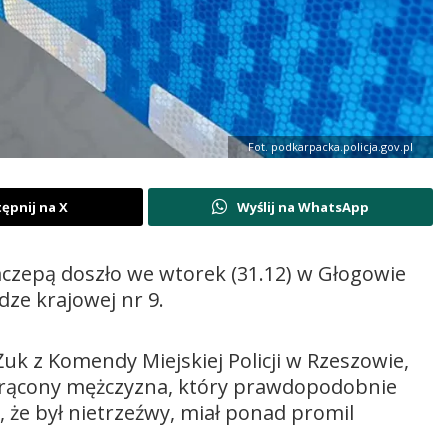
Fot. podkarpacka.policja.gov.pl
ępnij na X
Wyślij na WhatsApp
czepą doszło we wtorek (31.12) w Głogowie
dze krajowej nr 9.
k z Komendy Miejskiej Policji w Rzeszowie,
otrącony mężczyzna, który prawdopodobnie
ę, że był nietrzeźwy, miał ponad promil