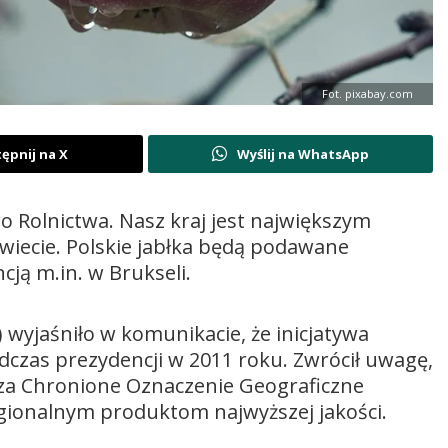
Fot. pixabay.com
ępnij na X
Wyślij na WhatsApp
 Rolnictwa. Nasz kraj jest największym
wiecie. Polskie jabłka będą podawane
ją m.in. w Brukseli.
 wyjaśniło w komunikacie, że inicjatywa
czas prezydencji w 2011 roku. Zwrócił uwagę,
 za Chronione Oznaczenie Geograficzne
egionalnym produktom najwyższej jakości.