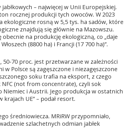
 jabłkowych – najwięcej w Unii Europejskiej.
n ton rocznej produkcji tych owoców. W 2023
ka ekologiczne rosną w 5,5 tys. ha sadów, które
ogiczne znajdują się głównie na Mazowszu.
ę obecnie na produkcję ekologiczną, co „daje
łoszech (8800 ha) i Francji (17 700 ha)”.
, 50-70 proc. jest przetwarzane w zależności
 w Polsce są zagęszczone i niezagęszczone
szczonego soku trafia na eksport, z czego
 NFC (not from concentrate), czyli sok
Niemiec i Austrii. Jego produkcja w ostatnich
 krajach UE” – podał resort.
nego średniowiecza. MRiRW przypomniało,
owadzenie szlachetnych odmian jabłek