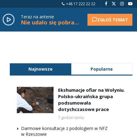
+48 17 222 22 22
Teraz na antenie
ZGŁOŚ TEMAT
Nie udało się pobrać tytułu.
Najnowsze
Popularne
Ekshumacje ofiar na Wołyniu.
Polsko-ukraińska grupa
podsumowała
dotychczasowe prace
7 godzin temu
Darmowe konsultacje z podologiem w NFZ
w Rzeszowie