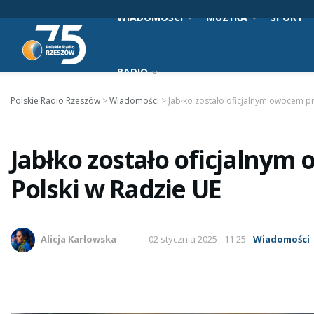
WIADOMOŚCI
MUZYKA
SPORT
RADIO
Polskie Radio Rzeszów
>
Wiadomości
>
Jabłko zostało oficjalnym owocem p
Jabłko zostało oficjalny
Polski w Radzie UE
Alicja Karłowska
02 stycznia 2025 - 11:25
Wiadomości