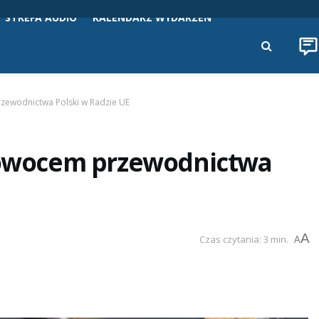
STREFA AUDIO
KALENDARZ WYDARZEŃ
rzewodnictwa Polski w Radzie UE
m owocem przewodnictwa
A
Czas czytania: 3 min.
A