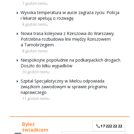
7 godzin temu
Wysoka temperatura w aucie zagraża życiu. Policja
i lekarze apelują o rozwagę
8 godzin temu
Nowa trasa kolejowa z Rzeszowa do Warszawy.
Potrzebna rozbudowa linii między Rzeszowem
a Tarnobrzegiem
8 godzin temu
Niespokojne popołudnie na podkarpackich drogach.
Doszło do kilku wypadków
10 godzin temu
Szpital Specjalistyczny w Mielcu odpowiada
związkom zawodowym w sprawie programu
naprawczego
11 godzin temu
Byłeś
17 222 22 22
świadkiem