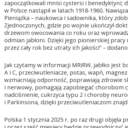
zapoczątkowali mnisi cystersi i benedyktyni
w Polsce nastąpił w latach 1918-1960. Nawiąz
Pieniążka – naukowca i sadownika, który zdob
Zjednoczonych, gdzie po wojnie ukończył dokto
drzewom owocowania co roku oraz wprowadze
odmian jabłoni. Dzięki jego pionierskiej pra
przez cały rok bez utraty ich jakości” – dodano
Jak czytamy w informacji MRiRW, jabłko jest 
A i C, przeciwutleniacze, potas, wapń, magne
wzmacniają odporność, poprawiają zdrowie s
i nerwowy, pomagają zapobiegać chorobom cy
nadciśnienie, cukrzyca typu 2 i choroby neur
i Parkinsona, dzięki przeciwutleniaczom znajd
Polska 1 stycznia 2025 r. po raz drugi objęła 
i przez sześć miesięcy będzie przewodniczyć j