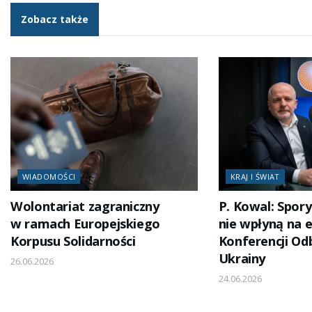
Zobacz także
WIADOMOŚCI
KRAJ I ŚWIAT
Wolontariat zagraniczny
P. Kowal: Spory
w ramach Europejskiego
nie wpłyną na 
Korpusu Solidarności
Konferencji O
Ukrainy
26.06.2026
24.06.2026