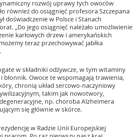
; dynamiczny rozwój uprawy tych owoców
ało również do osiągnięć profesora Szczepana
ył doświadczenie w Polsce i Stanach
rat. „Do jego osiągnięć należało umożliwienie
nie karłowych drzew i amerykańskich
cy możemy teraz przechowywać jabłka
.
bogate w składniki odżywcze, w tym witaminy
z i błonnik. Owoce te wspomagają trawienia,
kóry, chronią układ sercowo-naczyniowy
wilizacyjnym, takim jak nowotwory,
odegeneracyjne, np. choroba Alzheimera
ującym się głównie w skórce.
prezydencję w Radzie Unii Europejskiej
ej pracom. Po raz pierwszy nasz kraj