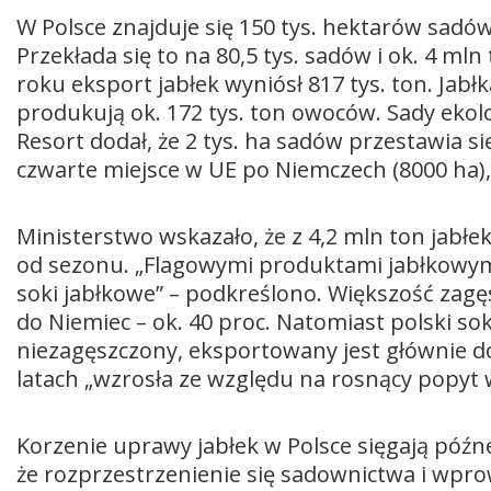
W Polsce znajduje się 150 tys. hektarów sadów
Przekłada się to na 80,5 tys. sadów i ok. 4 ml
roku eksport jabłek wyniósł 817 tys. ton. Jabł
produkują ok. 172 tys. ton owoców. Sady ekol
Resort dodał, że 2 tys. ha sadów przestawia si
czwarte miejsce w UE po Niemczech (8000 ha), W
Ministerstwo wskazało, że z 4,2 mln ton jabłek
od sezonu. „Flagowymi produktami jabłkowymi
soki jabłkowe” – podkreślono. Większość zagę
do Niemiec – ok. 40 proc. Natomiast polski sok
niezagęszczony, eksportowany jest głównie do 
latach „wzrosła ze względu na rosnący popyt w
Korzenie uprawy jabłek w Polsce sięgają póź
że rozprzestrzenienie się sadownictwa i wpr