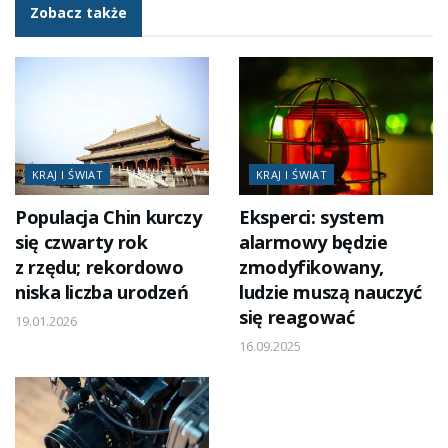
Zobacz także
KRAJ I ŚWIAT
KRAJ I ŚWIAT
Populacja Chin kurczy
Eksperci: system
się czwarty rok
alarmowy będzie
z rzędu; rekordowo
zmodyfikowany,
niska liczba urodzeń
ludzie muszą nauczyć
się reagować
19.01.2026
16.09.2025