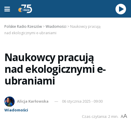
Polskie Radio Rzeszów
>
Wiadomości
>
Naukowcy pracują
nad ekologicznymi e-ubraniami
Naukowcy pracują
nad ekologicznymi e-
ubraniami
Alicja Karłowska
06 stycznia 2025 - 09:00
Wiadomości
A
Czas czytania: 2 min.
A