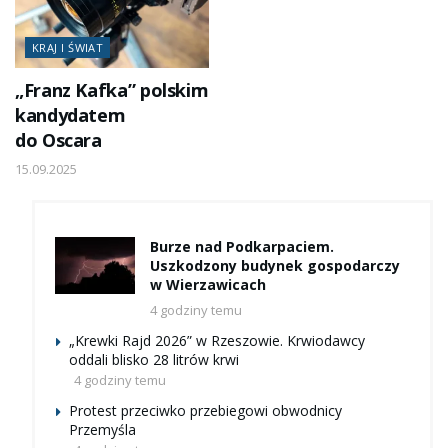
KRAJ I ŚWIAT
„Franz Kafka” polskim
kandydatem
do Oscara
15.09.2025
Burze nad Podkarpaciem.
Uszkodzony budynek gospodarczy
w Wierzawicach
4 godziny temu
„Krewki Rajd 2026” w Rzeszowie. Krwiodawcy
oddali blisko 28 litrów krwi
4 godziny temu
Protest przeciwko przebiegowi obwodnicy
Przemyśla