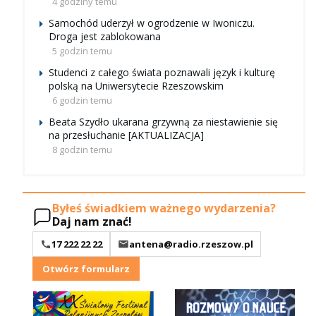
4 godziny temu
Samochód uderzył w ogrodzenie w Iwoniczu.
Droga jest zablokowana
5 godzin temu
Studenci z całego świata poznawali język i kulturę
polską na Uniwersytecie Rzeszowskim
6 godzin temu
Beata Szydło ukarana grzywną za niestawienie się
na przesłuchanie [AKTUALIZACJA]
8 godzin temu
Byłeś świadkiem ważnego wydarzenia?
Daj nam znać!
17 222 22 22
antena@radio.rzeszow.pl
Otwórz formularz