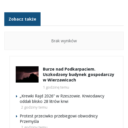
Zobacz także
Brak wyników
Burze nad Podkarpaciem.
Uszkodzony budynek gospodarczy
w Wierzawicach
1 godzinę temu
„Krewki Rajd 2026” w Rzeszowie. Krwiodawcy
oddali blisko 28 litrów krwi
2 godziny temu
Protest przeciwko przebiegowi obwodnicy
Przemyśla
2 godziny temu