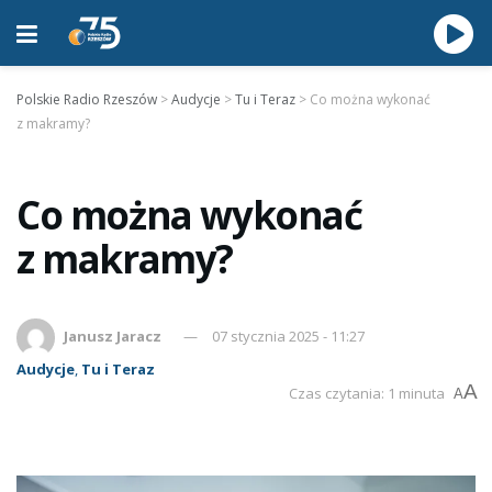
Polskie Radio Rzeszów
>
Audycje
>
Tu i Teraz
>
Co można wykonać
z makramy?
Co można wykonać
z makramy?
Janusz Jaracz
07 stycznia 2025 - 11:27
Audycje
,
Tu i Teraz
A
Czas czytania: 1 minuta
A