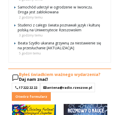
Samochód uderzył w ogrodzenie w Iwoniczu.
Droga jest zablokowana
2 godziny temu
Studenci z całego świata poznawali język i kulturę
polską na Uniwersytecie Rzeszowskim
3 godziny temu
Beata Szydło ukarana grzywną za niestawienie się
na przesłuchanie [AKTUALIZACJA]
5 godzin temu
Byłeś świadkiem ważnego wydarzenia?
Daj nam znać!
17 222 22 22
antena@radio.rzeszow.pl
Otwórz formularz