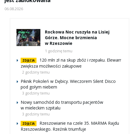
jest zablokowana
06.08.2026
Rockowa Noc ruszyła na Lisiej
Górze. Mocne brzmienia
w Rzeszowie
1 godzinę temu
120 mln zł na skup zbóż i rzepaku. Elewarr
ZDJĘCIA
zwiększa możliwości zakupowe
2 godziny temu
Piknik Pokoleń w Dębicy. Wieczorem Silent Disco
pod gołym niebem
3 godziny temu
Nowy samochód do transportu pacjentów
w mieleckim szpitalu
3 godziny temu
Rzeszowianie na czele 35. MARMA Rajdu
ZDJĘCIA
Rzeszowskiego. Rzeźnik triumfuje