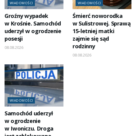
WIADOMOŚCI
WIADOMOŚCI
Groźny wypadek
Śmierć noworodka
w Krośnie. Samochód
w Sulistrowej. Sprawą
uderzył w ogrodzenie
15-letniej matki
posesji
zajmie się sąd
rodzinny
08.08.2026
08.08.2026
WIADOMOŚCI
Samochód uderzył
w ogrodzenie
w Iwoniczu. Droga