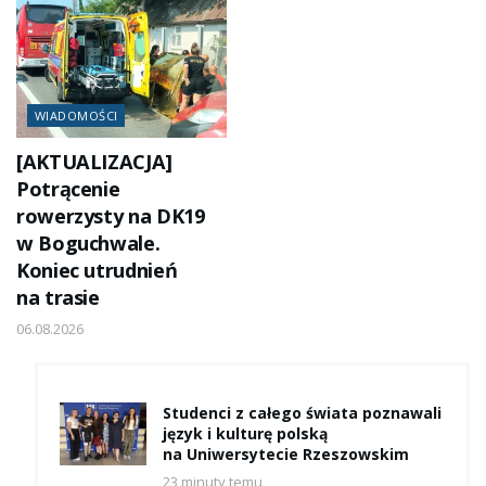
WIADOMOŚCI
[AKTUALIZACJA]
Potrącenie
rowerzysty na DK19
w Boguchwale.
Koniec utrudnień
na trasie
06.08.2026
Studenci z całego świata poznawali
język i kulturę polską
na Uniwersytecie Rzeszowskim
23 minuty temu