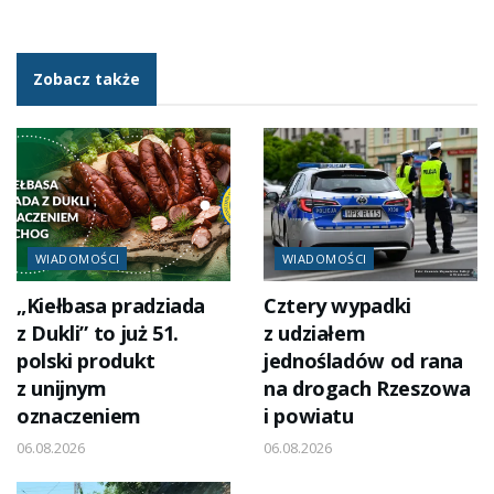
Zobacz także
WIADOMOŚCI
WIADOMOŚCI
„Kiełbasa pradziada
Cztery wypadki
z Dukli” to już 51.
z udziałem
polski produkt
jednośladów od rana
z unijnym
na drogach Rzeszowa
oznaczeniem
i powiatu
06.08.2026
06.08.2026