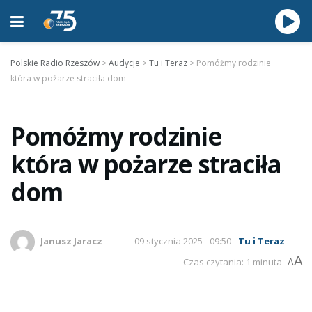
Polskie Radio Rzeszów
>
Audycje
>
Tu i Teraz
>
Pomóżmy rodzinie
która w pożarze straciła dom
Pomóżmy rodzinie
która w pożarze straciła
dom
Janusz Jaracz
09 stycznia 2025 - 09:50
Tu i Teraz
A
Czas czytania: 1 minuta
A