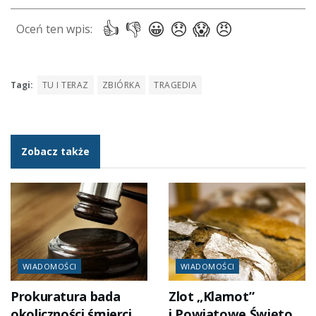
Tagi:
TU I TERAZ
ZBIÓRKA
TRAGEDIA
Zobacz także
WIADOMOŚCI
WIADOMOŚCI
Prokuratura bada
Zlot „Klamot”
okoliczności śmierci
i Powiatowe Święto