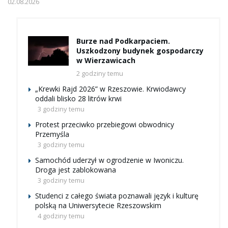
02.08.2026
Burze nad Podkarpaciem.
Uszkodzony budynek gospodarczy
w Wierzawicach
2 godziny temu
„Krewki Rajd 2026” w Rzeszowie. Krwiodawcy
oddali blisko 28 litrów krwi
3 godziny temu
Protest przeciwko przebiegowi obwodnicy
Przemyśla
3 godziny temu
Samochód uderzył w ogrodzenie w Iwoniczu.
Droga jest zablokowana
3 godziny temu
Studenci z całego świata poznawali język i kulturę
polską na Uniwersytecie Rzeszowskim
4 godziny temu