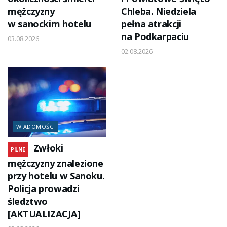
mężczyzny
Chleba. Niedziela
w sanockim hotelu
pełna atrakcji
na Podkarpaciu
03.08.2026
02.08.2026
WIADOMOŚCI
Zwłoki
PILNE
mężczyzny znalezione
przy hotelu w Sanoku.
Policja prowadzi
śledztwo
[AKTUALIZACJA]