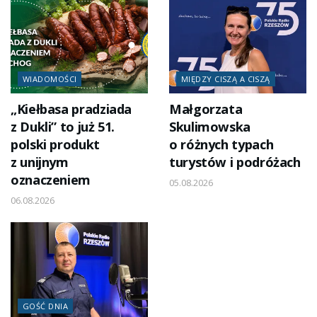
WIADOMOŚCI
MIĘDZY CISZĄ A CISZĄ
„Kiełbasa pradziada
Małgorzata
z Dukli” to już 51.
Skulimowska
polski produkt
o różnych typach
z unijnym
turystów i podróżach
oznaczeniem
05.08.2026
06.08.2026
GOŚĆ DNIA