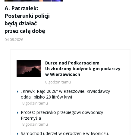
A. Patrzałek:
Posterunki policji
będą działać
przez całą dobę
04.08.2026
Burze nad Podkarpaciem.
Uszkodzony budynek gospodarczy
w Wierzawicach
8 godzin temu
„Krewki Rajd 2026” w Rzeszowie. Krwiodawcy
oddali blisko 28 litrów krwi
8 godzin temu
Protest przeciwko przebiegowi obwodnicy
Przemyśla
8 godzin temu
Samochód uderzył w ogrodzenie w Iwoniczu.