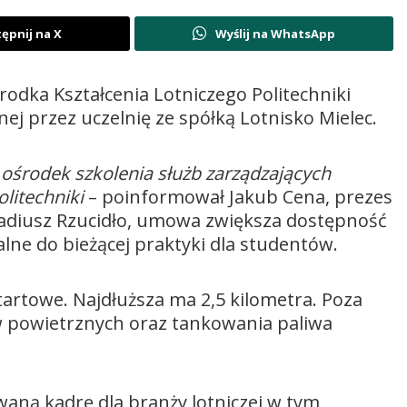
ępnij na X
Wyślij na WhatsApp
odka Kształcenia Lotniczego Politechniki
j przez uczelnię ze spółką Lotnisko Mielec.
ośrodek szkolenia służb zarządzających
itechniki
– poinformował Jakub Cena, prezes
kadiusz Rzucidło, umowa zwiększa dostępność
dealne do bieżącej praktyki dla studentów.
tartowe. Najdłuższa ma 2,5 kilometra. Poza
w powietrznych oraz tankowania paliwa
waną kadrę dla branży lotniczej w tym