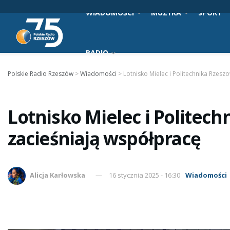
WIADOMOŚCI
MUZYKA
SPORT
RADIO
Polskie Radio Rzeszów
>
Wiadomości
>
Lotnisko Mielec i Politechnika Rzes
Lotnisko Mielec i Politec
zacieśniają współpracę
Alicja Karłowska
16 stycznia 2025 - 16:30
Wiadomości