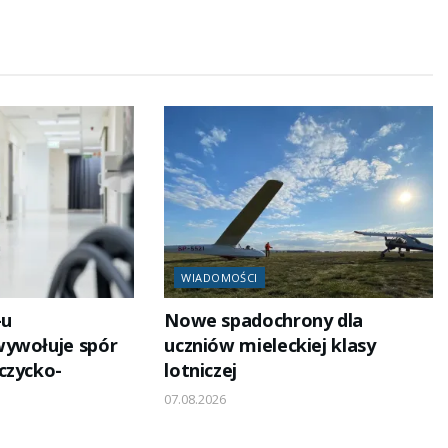
WIADOMOŚCI
-u
Nowe spadochrony dla
wywołuje spór
uczniów mieleckiej klasy
czycko-
lotniczej
07.08.2026