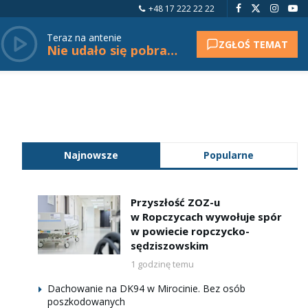
+48 17 222 22 22
Teraz na antenie
ZGŁOŚ TEMAT
Nie udało się pobrać tytułu.
Najnowsze
Popularne
Przyszłość ZOZ-u
w Ropczycach wywołuje spór
w powiecie ropczycko-
sędziszowskim
1 godzinę temu
Dachowanie na DK94 w Mirocinie. Bez osób
poszkodowanych