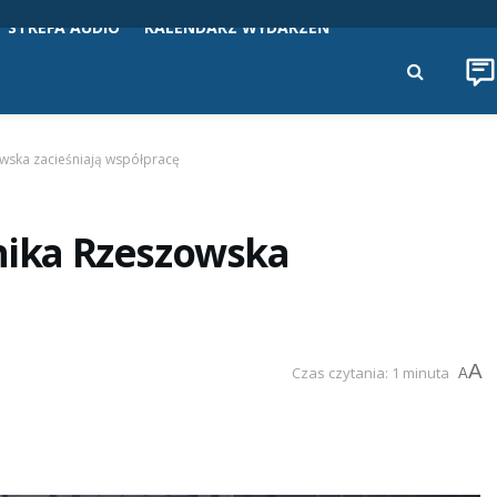
STREFA AUDIO
KALENDARZ WYDARZEŃ
zowska zacieśniają współpracę
hnika Rzeszowska
A
Czas czytania: 1 minuta
A