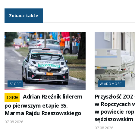
Zobacz także
SPORT
WIADOMOŚCI
Adrian Rzeźnik liderem
Przyszłość ZOZ
ZDJĘCIA
w Ropczycach 
po pierwszym etapie 35.
w powiecie rop
Marma Rajdu Rzeszowskiego
sędziszowskim
07.08.2026
07.08.2026