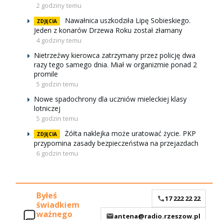
2 godziny temu
Nawałnica uszkodziła Lipę Sobieskiego.
ZDJĘCIA
Jeden z konarów Drzewa Roku został złamany
4 godziny temu
Nietrzeźwy kierowca zatrzymany przez policję dwa
razy tego samego dnia. Miał w organizmie ponad 2
promile
5 godzin temu
Nowe spadochrony dla uczniów mieleckiej klasy
lotniczej
5 godzin temu
Żółta naklejka może uratować życie. PKP
ZDJĘCIA
przypomina zasady bezpieczeństwa na przejazdach
6 godzin temu
Byłeś
17 222 22 22
świadkiem
ważnego
antena@radio.rzeszow.pl