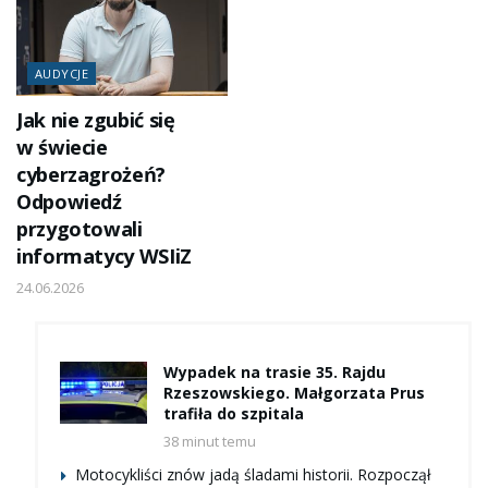
AUDYCJE
Jak nie zgubić się
w świecie
cyberzagrożeń?
Odpowiedź
przygotowali
informatycy WSIiZ
24.06.2026
Wypadek na trasie 35. Rajdu
Rzeszowskiego. Małgorzata Prus
trafiła do szpitala
38 minut temu
Motocykliści znów jadą śladami historii. Rozpoczął