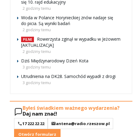
się 10. rajd edukacyjny
2 godziny temu
Woda w Polance Horynieckiej znów nadaje się
do picia. Są wyniki badań
2 godziny temu
Rowerzysta zginął w wypadku w Jeżowem
PILNE
[AKTUALIZACJA]
2 godziny temu
Dziś Międzynarodowy Dzień Kota
3 godziny temu
Utrudnienia na DK28. Samochód wypadł z drogi
3 godziny temu
Byłeś świadkiem ważnego wydarzenia?
Daj nam znać!
17 222 22 22
antena@radio.rzeszow.pl
Otwórz formularz