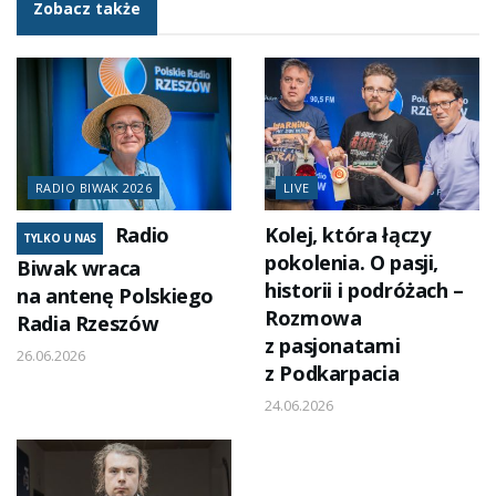
Zobacz także
RADIO BIWAK 2026
LIVE
Radio
Kolej, która łączy
TYLKO U NAS
pokolenia. O pasji,
Biwak wraca
historii i podróżach –
na antenę Polskiego
Rozmowa
Radia Rzeszów
z pasjonatami
26.06.2026
z Podkarpacia
24.06.2026