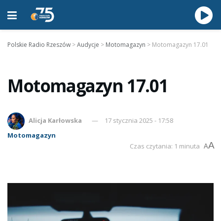
Polskie Radio Rzeszów
>
Audycje
>
Motomagazyn
>
Motomagazyn 17.01
Motomagazyn 17.01
Alicja Karłowska
17 stycznia 2025 - 17:58
Motomagazyn
A
Czas czytania: 1 minuta
A