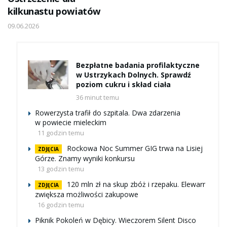
kilkunastu powiatów
09.06.2026
Bezpłatne badania profilaktyczne
w Ustrzykach Dolnych. Sprawdź
poziom cukru i skład ciała
36 minut temu
Rowerzysta trafił do szpitala. Dwa zdarzenia
w powiecie mieleckim
11 godzin temu
Rockowa Noc Summer GIG trwa na Lisiej
ZDJĘCIA
Górze. Znamy wyniki konkursu
13 godzin temu
120 mln zł na skup zbóż i rzepaku. Elewarr
ZDJĘCIA
zwiększa możliwości zakupowe
16 godzin temu
Piknik Pokoleń w Dębicy. Wieczorem Silent Disco