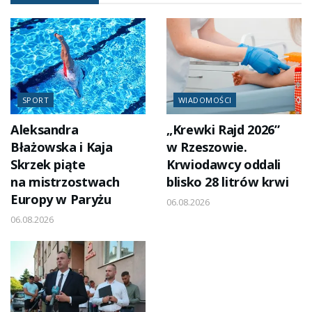
SPORT
WIADOMOŚCI
Aleksandra
„Krewki Rajd 2026”
Błażowska i Kaja
w Rzeszowie.
Skrzek piąte
Krwiodawcy oddali
na mistrzostwach
blisko 28 litrów krwi
Europy w Paryżu
06.08.2026
06.08.2026