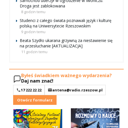
Samochód uderzył w ogrodzenie w Iwoniczu.
Droga jest zablokowana
8 godzin temu
Studenci z całego świata poznawali język i kulturę
polską na Uniwersytecie Rzeszowskim
9 godzin temu
Beata Szydło ukarana grzywną za niestawienie się
na przesłuchanie [AKTUALIZACJA]
11 godzin temu
Byłeś świadkiem ważnego wydarzenia?
Daj nam znać!
17 222 22 22
antena@radio.rzeszow.pl
Otwórz formularz