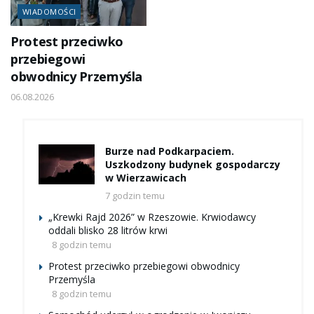
WIADOMOŚCI
Protest przeciwko
przebiegowi
obwodnicy Przemyśla
06.08.2026
Burze nad Podkarpaciem.
Uszkodzony budynek gospodarczy
w Wierzawicach
7 godzin temu
„Krewki Rajd 2026” w Rzeszowie. Krwiodawcy
oddali blisko 28 litrów krwi
8 godzin temu
Protest przeciwko przebiegowi obwodnicy
Przemyśla
8 godzin temu