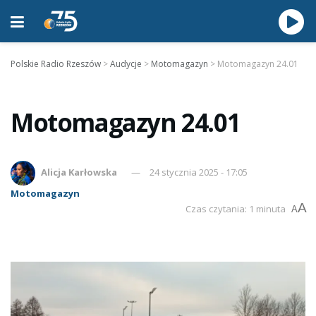
Polskie Radio Rzeszów
>
Audycje
>
Motomagazyn
>
Motomagazyn 24.01
Motomagazyn 24.01
Alicja Karłowska
24 stycznia 2025 - 17:05
Motomagazyn
A
Czas czytania: 1 minuta
A