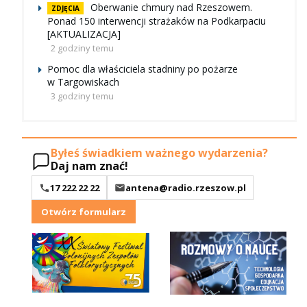
Oberwanie chmury nad Rzeszowem.
ZDJĘCIA
Ponad 150 interwencji strażaków na Podkarpaciu
[AKTUALIZACJA]
2 godziny temu
Pomoc dla właściciela stadniny po pożarze
w Targowiskach
3 godziny temu
Byłeś świadkiem ważnego wydarzenia?
Daj nam znać!
17 222 22 22
antena@radio.rzeszow.pl
Otwórz formularz