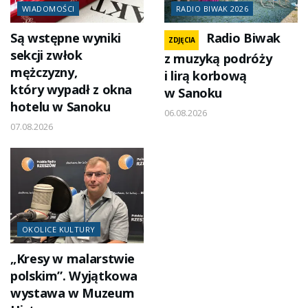
WIADOMOŚCI
RADIO BIWAK 2026
Są wstępne wyniki
Radio Biwak
ZDJĘCIA
sekcji zwłok
z muzyką podróży
mężczyzny,
i lirą korbową
który wypadł z okna
w Sanoku
hotelu w Sanoku
06.08.2026
07.08.2026
OKOLICE KULTURY
„Kresy w malarstwie
polskim”. Wyjątkowa
wystawa w Muzeum