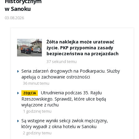
Historycznym
w Sanoku
03.08.2026
Żółta naklejka może uratować
życie. PKP przypomina zasady
bezpieczeństwa na przejazdach
37 sekund temu
Seria zdarzeń drogowych na Podkarpaciu. Służby
apelują o zachowanie ostrożności
36 minut temu
Utrudnienia podczas 35. Rajdu
ZDJĘCIA
Rzeszowskiego. Sprawdź, które ulice będą
wyłączone z ruchu
1 godzinę temu
Są wstępne wyniki sekcji zwłok mężczyzny,
który wypadł z okna hotelu w Sanoku
2 godziny temu