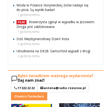
Woda w Polance Horynieckiej znów nadaje się
do picia. Są wyniki badań
1 godzinę temu
Rowerzysta zginął w wypadku w Jeżowem.
PILNE
Droga jest zablokowana
1 godzinę temu
Dziś Międzynarodowy Dzień Kota
2 godziny temu
Utrudnienia na DK28. Samochód wypadł z drogi
2 godziny temu
Byłeś świadkiem ważnego wydarzenia?
Daj nam znać!
17 222 22 22
antena@radio.rzeszow.pl
Otwórz formularz