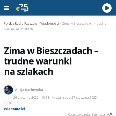
Polskie Radio Rzeszów
>
Wiadomości
>
Zima w Bieszczadach – trudne
warunki na szlakach
Zima w Bieszczadach –
trudne warunki
na szlakach
Alicja Karłowska
26 stycznia 2025 - 10:28 - Aktualizacja 27 stycznia 2025 -
17:26
Wiadomości
A
Czas czytania: 1 minuta
A