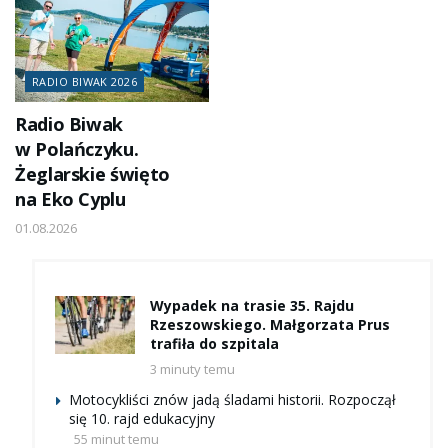
RADIO BIWAK 2026
Radio Biwak
w Polańczyku.
Żeglarskie święto
na Eko Cyplu
01.08.2026
Wypadek na trasie 35. Rajdu
Rzeszowskiego. Małgorzata Prus
trafiła do szpitala
3 minuty temu
Motocykliści znów jadą śladami historii. Rozpoczął
się 10. rajd edukacyjny
55 minut temu