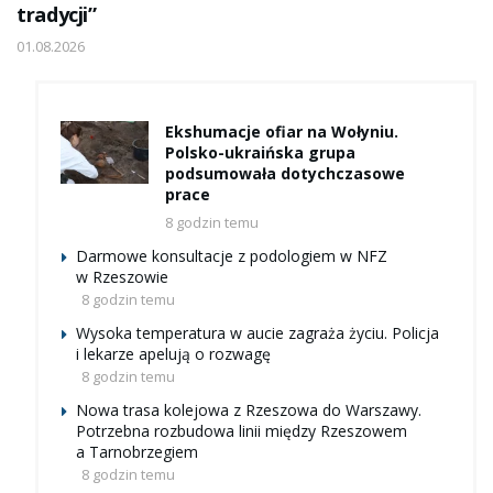
tradycji”
01.08.2026
Ekshumacje ofiar na Wołyniu.
Polsko-ukraińska grupa
podsumowała dotychczasowe
prace
8 godzin temu
Darmowe konsultacje z podologiem w NFZ
w Rzeszowie
8 godzin temu
Wysoka temperatura w aucie zagraża życiu. Policja
i lekarze apelują o rozwagę
8 godzin temu
Nowa trasa kolejowa z Rzeszowa do Warszawy.
Potrzebna rozbudowa linii między Rzeszowem
a Tarnobrzegiem
8 godzin temu