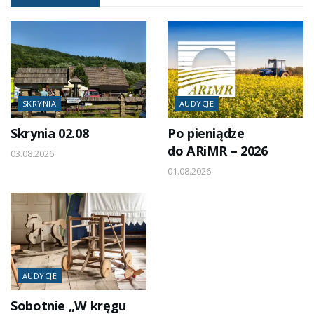
SKRYNIA
AUDYCJE
Skrynia 02.08
Po pieniądze
do ARiMR – 2026
03.08.2026
01.08.2026
AUDYCJE
Sobotnie „W kręgu