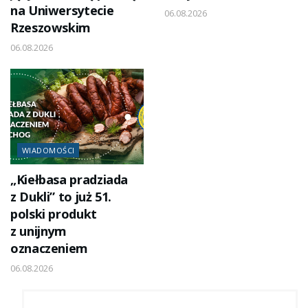
na Uniwersytecie
06.08.2026
Rzeszowskim
06.08.2026
WIADOMOŚCI
„Kiełbasa pradziada
z Dukli” to już 51.
polski produkt
z unijnym
oznaczeniem
06.08.2026