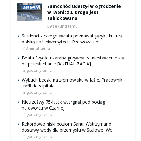
Samochód uderzył w ogrodzenie
w Iwoniczu. Droga jest
zablokowana
59 sekund temu
Studenci z całego świata poznawali język i kulturę
polską na Uniwersytecie Rzeszowskim
48 minut temu
Beata Szydło ukarana grzywną za niestawienie się
na przesłuchanie [AKTUALIZACJA]
2 godziny temu
Wybuch beczki na złomowisku w Jaśle. Pracownik
trafił do szpitala
3 godziny temu
Nietrzeźwy 75-latek wtargnął pod pociąg
na dworcu w Czarnej
4 godziny temu
Rekordowo niski poziom Sanu. Wstrzymano
dostawy wody dla przemysłu w Stalowej Woli
4 godziny temu