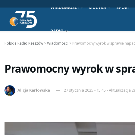
WIADOMOŚCI
MUZYKA
SPORT
RADIO
Polskie Radio Rzeszów
>
Wiadomości
>
Prawomocny wyrok w sprawie napad
Prawomocny wyrok w spra
Alicja Karłowska
27 stycznia 2025 - 15:45 - Aktualizacja 2