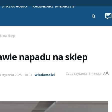
STREFA AUDIO
KALENDARZ WYDARZEŃ
u na sklep
wie napadu na sklep
A
Czas czytania: 1 minuta
A
8 stycznia 2025 - 10:03
Wiadomości