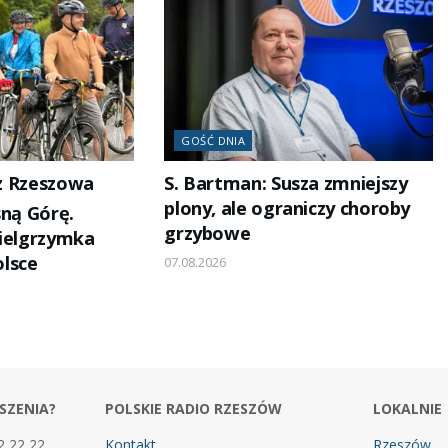
GOŚĆ DNIA
 z Rzeszowa
S. Bartman: Susza zmniejszy
plony, ale ograniczy choroby
sną Górę.
grzybowe
pielgrzymka
lsce
07.08.2026
SZENIA?
POLSKIE RADIO RZESZÓW
LOKALNIE
2 22 22
Kontakt
Rzeszów