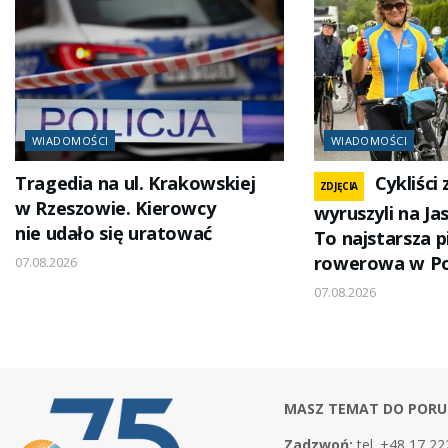
WIADOMOŚCI
WIADOMOŚCI
Tragedia na ul. Krakowskiej
Cykliści
ZDJĘCIA
w Rzeszowie. Kierowcy
wyruszyli na Ja
nie udało się uratować
To najstarsza 
rowerowa w Po
07.08.2026
07.08.2026
MASZ TEMAT DO PORU
Zadzwoń:
tel. +48 17 22