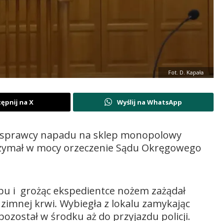
Fot. D. Kapała
ępnij na X
Wyślij na WhatsApp
la sprawcy napadu na sklep monopolowy
trzymał w mocy orzeczenie Sądu Okręgowego
lepu i grożąc ekspedientce nożem zażądał
a zimnej krwi. Wybiegła z lokalu zamykając
ozostał w środku aż do przyjazdu policji.