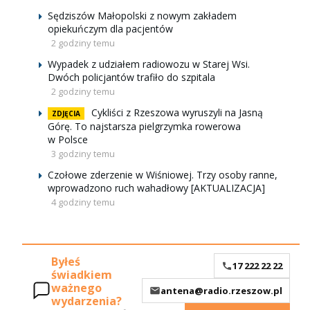
Sędziszów Małopolski z nowym zakładem
opiekuńczym dla pacjentów
2 godziny temu
Wypadek z udziałem radiowozu w Starej Wsi.
Dwóch policjantów trafiło do szpitala
2 godziny temu
Cykliści z Rzeszowa wyruszyli na Jasną
ZDJĘCIA
Górę. To najstarsza pielgrzymka rowerowa
w Polsce
3 godziny temu
Czołowe zderzenie w Wiśniowej. Trzy osoby ranne,
wprowadzono ruch wahadłowy [AKTUALIZACJA]
4 godziny temu
Byłeś
17 222 22 22
świadkiem
ważnego
antena@radio.rzeszow.pl
wydarzenia?