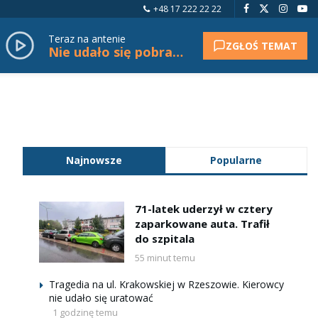
+48 17 222 22 22
Teraz na antenie
ZGŁOŚ TEMAT
Nie udało się pobrać tytułu.
Najnowsze
Popularne
71-latek uderzył w cztery
zaparkowane auta. Trafił
do szpitala
55 minut temu
Tragedia na ul. Krakowskiej w Rzeszowie. Kierowcy
nie udało się uratować
1 godzinę temu