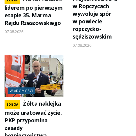
w Ropczycach
liderem po pierwszym
wywołuje spór
etapie 35. Marma
w powiecie
Rajdu Rzeszowskiego
ropczycko-
07.08.2026
sędziszowskim
07.08.2026
WIADOMOŚCI
Żółta naklejka
ZDJĘCIA
może uratować życie.
PKP przypomina
zasady
bezpieczeństwa