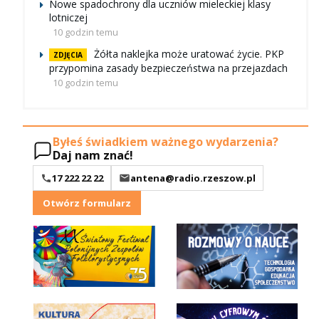
Nowe spadochrony dla uczniów mieleckiej klasy
lotniczej
10 godzin temu
Żółta naklejka może uratować życie. PKP
ZDJĘCIA
przypomina zasady bezpieczeństwa na przejazdach
10 godzin temu
Byłeś świadkiem ważnego wydarzenia?
Daj nam znać!
17 222 22 22
antena@radio.rzeszow.pl
Otwórz formularz