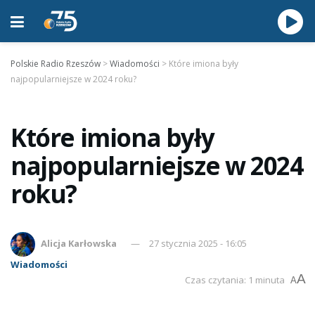
Polskie Radio Rzeszów
>
Wiadomości
>
Które imiona były
najpopularniejsze w 2024 roku?
Które imiona były
najpopularniejsze w 2024
roku?
Alicja Karłowska
27 stycznia 2025 - 16:05
Wiadomości
A
Czas czytania: 1 minuta
A