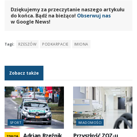
Dziękujemy za przeczytanie naszego artykułu
do końca. Bądź na bieżąco!
Obserwuj nas
w Google News!
Tagi:
RZESZÓW
PODKARPACIE
IMIONA
Zobacz także
SPORT
WIADOMOŚCI
Adrian Rzeźnik
Przyszłość ZOZ-u
ZDJĘCIA