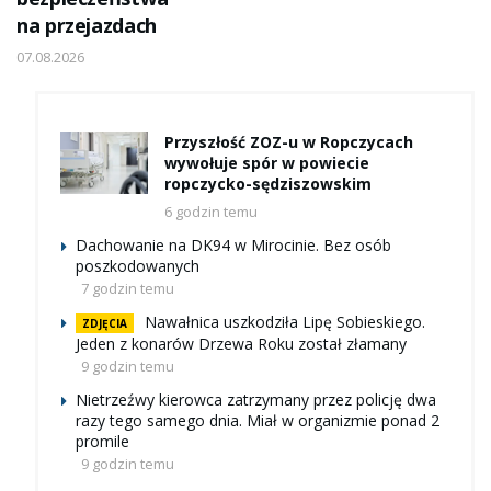
na przejazdach
07.08.2026
Przyszłość ZOZ-u w Ropczycach
wywołuje spór w powiecie
ropczycko-sędziszowskim
6 godzin temu
Dachowanie na DK94 w Mirocinie. Bez osób
poszkodowanych
7 godzin temu
Nawałnica uszkodziła Lipę Sobieskiego.
ZDJĘCIA
Jeden z konarów Drzewa Roku został złamany
9 godzin temu
Nietrzeźwy kierowca zatrzymany przez policję dwa
razy tego samego dnia. Miał w organizmie ponad 2
promile
9 godzin temu