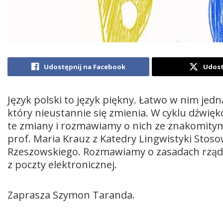
Udostępnij na Facebook
Udost
Język polski to język piękny. Łatwo w nim jedn
który nieustannie się zmienia. W cyklu dźwię
te zmiany i rozmawiamy o nich ze znakomitym
prof. Maria Krauz z Katedry Lingwistyki Stoso
Rzeszowskiego. Rozmawiamy o zasadach rządz
z poczty elektronicznej.
Zaprasza Szymon Taranda.