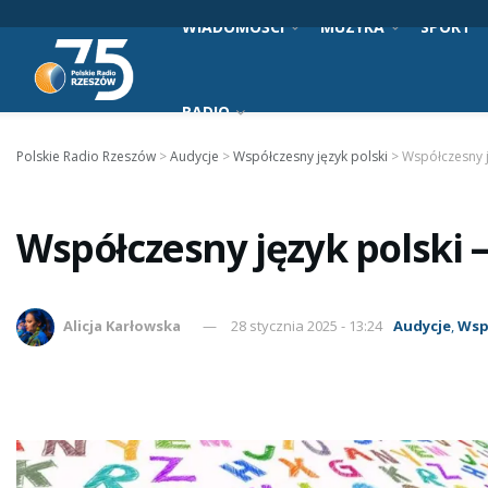
WIADOMOŚCI
MUZYKA
SPORT
RADIO
Polskie Radio Rzeszów
>
Audycje
>
Współczesny język polski
>
Współczesny j
Współczesny język polski –
Alicja Karłowska
28 stycznia 2025 - 13:24
Audycje
,
Wsp