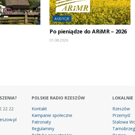
AUDYCJE
Po pieniądze do ARiMR – 2026
01.08.2026
SZENIA?
POLSKIE RADIO RZESZÓW
LOKALNIE
2 22 22
Kontakt
Rzeszów
Kampanie społeczne
Przemyśl
eszow.pl
Patronaty
Stalowa Wo
Regulaminy
Tarnobrze