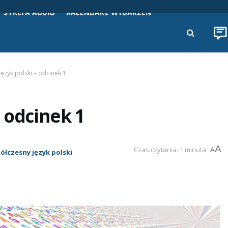
STREFA AUDIO
KALENDARZ WYDARZEŃ
ęzyk polski – odcinek 1
 odcinek 1
A
Czas czytania: 1 minuta
A
ółczesny język polski