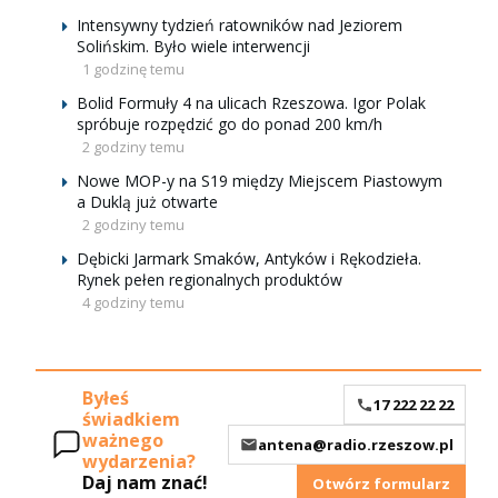
Intensywny tydzień ratowników nad Jeziorem
Solińskim. Było wiele interwencji
1 godzinę temu
Bolid Formuły 4 na ulicach Rzeszowa. Igor Polak
spróbuje rozpędzić go do ponad 200 km/h
2 godziny temu
Nowe MOP-y na S19 między Miejscem Piastowym
a Duklą już otwarte
2 godziny temu
Dębicki Jarmark Smaków, Antyków i Rękodzieła.
Rynek pełen regionalnych produktów
4 godziny temu
Byłeś
17 222 22 22
świadkiem
ważnego
antena@radio.rzeszow.pl
wydarzenia?
Daj nam znać!
Otwórz formularz