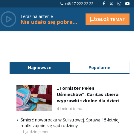
+48 17 222 22 22
Teraz na antenie
ZGŁOŚ TEMAT
Nie udało się pobrać tytułu.
Najnowsze
Popularne
„Tornister Pełen
Uśmiechów”. Caritas zbiera
wyprawki szkolne dla dzieci
41 minut temu
Śmierć noworodka w Sulistrowej. Sprawą 15-letniej
matki zajmie się sąd rodzinny
1 godzinę temu