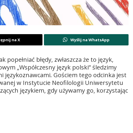
ępnij na X
Wyślij na WhatsApp
ak popełniać błędy, zwłaszcza że to język,
kowym „Współczesny język polski” śledzimy
i językoznawcami. Gościem tego odcinka jest
wanej w Instytucie Neofilologii Uniwersytetu
ących językiem, gdy używamy go, korzystając