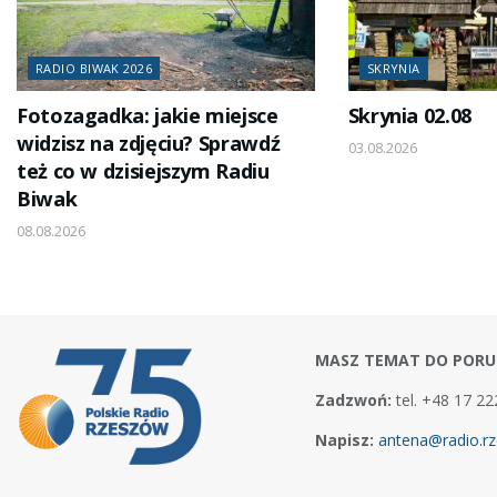
RADIO BIWAK 2026
SKRYNIA
Fotozagadka: jakie miejsce
Skrynia 02.08
widzisz na zdjęciu? Sprawdź
03.08.2026
też co w dzisiejszym Radiu
Biwak
08.08.2026
MASZ TEMAT DO PORU
Zadzwoń:
tel. +48 17 22
Napisz:
antena@radio.rz