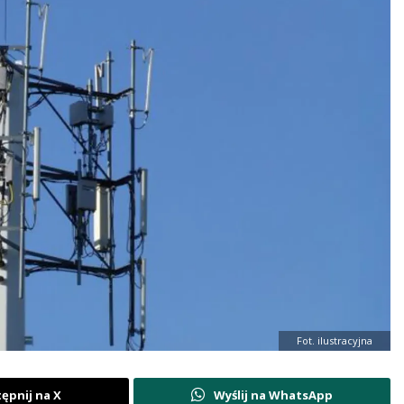
Fot. ilustracyjna
ępnij na X
Wyślij na WhatsApp