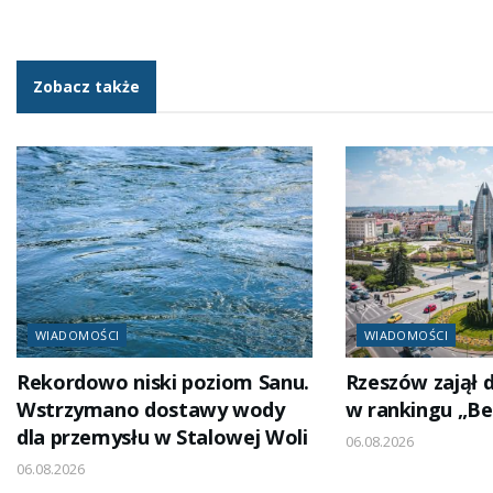
Zobacz także
WIADOMOŚCI
WIADOMOŚCI
Rekordowo niski poziom Sanu.
Rzeszów zajął 
Wstrzymano dostawy wody
w rankingu „Be
dla przemysłu w Stalowej Woli
06.08.2026
06.08.2026