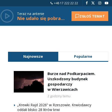
+48 17 222 22 22
Teraz na antenie
ZGŁOŚ TEMAT
Nie udało się pobrać tytułu.
Najnowsze
Popularne
Burze nad Podkarpaciem.
Uszkodzony budynek
gospodarczy
w Wierzawicach
2 godziny temu
„Krewki Rajd 2026” w Rzeszowie. Krwiodawcy
oddali blisko 28 litrów krwi