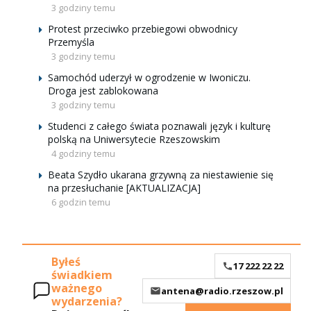
3 godziny temu
Protest przeciwko przebiegowi obwodnicy
Przemyśla
3 godziny temu
Samochód uderzył w ogrodzenie w Iwoniczu.
Droga jest zablokowana
3 godziny temu
Studenci z całego świata poznawali język i kulturę
polską na Uniwersytecie Rzeszowskim
4 godziny temu
Beata Szydło ukarana grzywną za niestawienie się
na przesłuchanie [AKTUALIZACJA]
6 godzin temu
Byłeś
17 222 22 22
świadkiem
ważnego
antena@radio.rzeszow.pl
wydarzenia?