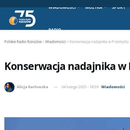
WIADOMOŚCI
MUZYKA
SPORT
RADIO
Polskie Radio Rzeszów
>
Wiadomości
>
Konserwacja nadajnika w Przemyślu
Konserwacja nadajnika w
Alicja Karłowska
04 lutego 2025 - 18:59
Wiadomości