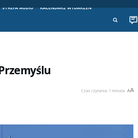
STREFA AUDIO
KALENDARZ WYDARZEŃ
 Przemyślu
A
Czas czytania: 1 minuta
A