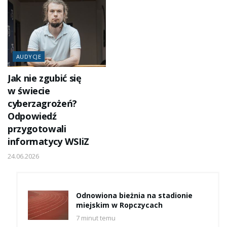
AUDYCJE
Jak nie zgubić się
w świecie
cyberzagrożeń?
Odpowiedź
przygotowali
informatycy WSIiZ
24.06.2026
Odnowiona bieżnia na stadionie
miejskim w Ropczycach
7 minut temu