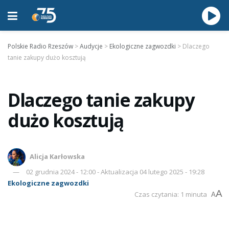
Polskie Radio Rzeszów
>
Audycje
>
Ekologiczne zagwozdki
>
Dlaczego
tanie zakupy dużo kosztują
Dlaczego tanie zakupy
dużo kosztują
Alicja Karłowska
02 grudnia 2024 - 12:00 - Aktualizacja 04 lutego 2025 - 19:28
Ekologiczne zagwozdki
A
Czas czytania: 1 minuta
A