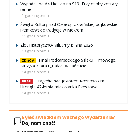
Wypadek na A4 i kolizja na S19. Trzy osoby zostały
ranne
1 godzinę temu
Święto Kultury nad Osławą. Ukraińskie, bojkowskie
i łemkowskie tradycje w Mokrem
11 godzin temu
Zlot Historyczno-Militarny Blizna 2026
13 godzin temu
Finał Podkarpackiego Szlaku Filmowego.
ZDJĘCIA
Muzyka Kilara i „Pałac” w Łańcucie
14 godzin temu
Tragedia nad Jeziorem Rożnowskim.
PILNE
Utonęła 42-letnia mieszkanka Rzeszowa
14 godzin temu
Byłeś świadkiem ważnego wydarzenia?
Daj nam znać!