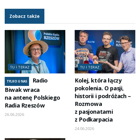
Zobacz także
TU I TERAZ
TU I TERAZ
Radio
Kolej, która łączy
TYLKO U NAS
pokolenia. O pasji,
Biwak wraca
historii i podróżach –
na antenę Polskiego
Rozmowa
Radia Rzeszów
z pasjonatami
26.06.2026
z Podkarpacia
24.06.2026