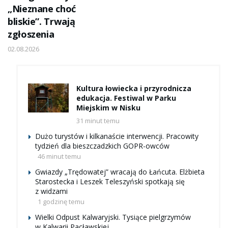
„Nieznane choć
bliskie”. Trwają
zgłoszenia
02.08.2026
Kultura łowiecka i przyrodnicza
edukacja. Festiwal w Parku
Miejskim w Nisku
31 minut temu
Dużo turystów i kilkanaście interwencji. Pracowity
tydzień dla bieszczadzkich GOPR-owców
46 minut temu
Gwiazdy „Trędowatej” wracają do Łańcuta. Elżbieta
Starostecka i Leszek Teleszyński spotkają się
z widzami
1 godzinę temu
Wielki Odpust Kalwaryjski. Tysiące pielgrzymów
w Kalwarii Pacławskiej