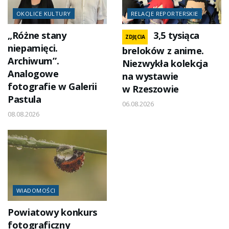
OKOLICE KULTURY
RELACJE REPORTERSKIE
„Różne stany
3,5 tysiąca
ZDJĘCIA
niepamięci.
breloków z anime.
Archiwum”.
Niezwykła kolekcja
Analogowe
na wystawie
fotografie w Galerii
w Rzeszowie
Pastula
06.08.2026
08.08.2026
WIADOMOŚCI
Powiatowy konkurs
fotograficzny