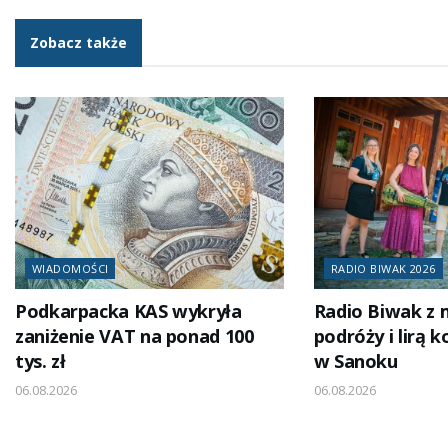
Zobacz także
WIADOMOŚCI
RADIO BIWAK 2026
Podkarpacka KAS wykryła
Radio Biwak z
zaniżenie VAT na ponad 100
podróży i lirą 
tys. zł
w Sanoku
06.08.2026
06.08.2026