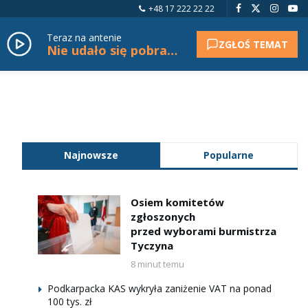
+48 17 222 22 22
Teraz na antenie
ZGŁOŚ TEMAT
Nie udało się pobrać tytułu.
Najnowsze
Popularne
Osiem komitetów
zgłoszonych
przed wyborami burmistrza
Tyczyna
8 minut temu
Podkarpacka KAS wykryła zaniżenie VAT na ponad
100 tys. zł