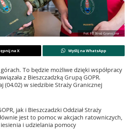
Fot: FB Straż Graniczna
ępnij na X
Wyślij na WhatsApp
 górach. To będzie możliwe dzięki współpracy
nawiązała z Bieszczadzką Grupą GOPR.
(04.02) w siedzibie Straży Granicznej
PR, jak i Bieszczadzki Oddział Straży
łównie jest to pomoc w akcjach ratowniczych,
niesienia i udzielania pomocy