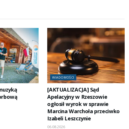
WIADOMOŚCI
 muzyką
[AKTUALIZACJA] Sąd
korbową
Apelacyjny w Rzeszowie
ogłosił wyrok w sprawie
Marcina Warchoła przeciwko
Izabeli Leszczynie
06.08.2026