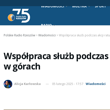
WIADOMOŚCI
MUZYKA
SPORT
RADIO
Polskie Radio Rzeszów
>
Wiadomości
>
Współpraca służb podczas akcji rat
Współpraca służb podczas
w górach
Alicja Karłowska
05 lutego 2025 - 17:57
Wiadomości