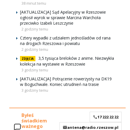
38 minut temu
[AKTUALIZACJA] Sąd Apelacyjny w Rzeszowie
ogłosił wyrok w sprawie Marcina Warchoła
przeciwko Izabeli Leszczynie
2 godziny temu
Cztery wypadki z udziałem jednośladów od rana
na drogach Rzeszowa i powiatu
2 godziny temu
3,5 tysiąca breloków z anime. Niezwykła
ZDJĘCIA
kolekcja na wystawie w Rzeszowie
3 godziny temu
[AKTUALIZACJA] Potrącenie rowerzysty na DK19
w Boguchwale. Koniec utrudnień na trasie
3 godziny temu
Byłeś
17 222 22 22
świadkiem
ważnego
antena@radio.rzeszow.pl