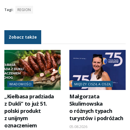
Tagi:
REGION
Zobacz także
WIADOMOŚCI
MIĘDZY CISZĄ A CISZĄ
„Kiełbasa pradziada
Małgorzata
z Dukli” to już 51.
Skulimowska
polski produkt
o różnych typach
z unijnym
turystów i podróżach
oznaczeniem
05.08.2026