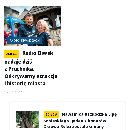
RADIO BIWAK 2026
Radio Biwak
ZDJĘCIA
nadaje dziś
z Pruchnika.
Odkrywamy atrakcje
i historię miasta
07.08.2026
Nawałnica uszkodziła Lipę
ZDJĘCIA
Sobieskiego. Jeden z konarów
Drzewa Roku został złamany