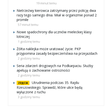
19 minut temu
Nietrzeźwy kierowca zatrzymany przez policję dwa
razy tego samego dnia. Miał w organizmie ponad 2
promile
57 minut temu
Nowe spadochrony dla uczniów mieleckiej klasy
lotniczej
1 godzinę temu
Żółta naklejka może uratować życie. PKP
przypomina zasady bezpieczeństwa na przejazdach
2 godziny temu
Seria zdarzeń drogowych na Podkarpaciu. Służby
apelują o zachowanie ostrożności
2 godziny temu
Utrudnienia podczas 35. Rajdu
ZDJĘCIA
Rzeszowskiego. Sprawdź, które ulice będą
wyłączone z ruchu
3 godziny temu