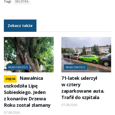
Tagi:
MUZYKA
Zobacz także
WIADOMOŚCI
WIADOMOŚCI
Nawałnica
71-latek uderzył
ZDJĘCIA
w cztery
uszkodziła Lipę
zaparkowane auta.
Sobieskiego. Jeden
Trafił do szpitala
z konarów Drzewa
Roku został złamany
07.08.2026
07.08.2026