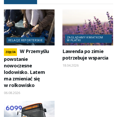
ZAGLĄDAMY KWIATKOM
RELACJE REPORTERSKIE
W PŁATKI
W Przemyślu
Lawenda po zimie
ZDJĘCIA
potrzebuje wsparcia
powstanie
nowoczesne
18.04.2026
lodowisko. Latem
ma zmieniać się
w rolkowisko
06.08.2026