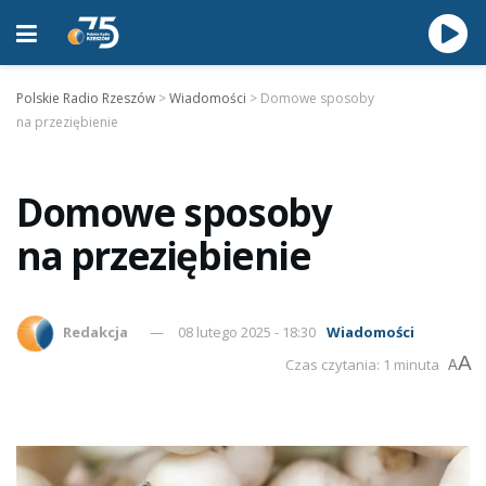
Polskie Radio Rzeszów
>
Wiadomości
>
Domowe sposoby
na przeziębienie
Domowe sposoby
na przeziębienie
Redakcja
08 lutego 2025 - 18:30
Wiadomości
A
Czas czytania: 1 minuta
A