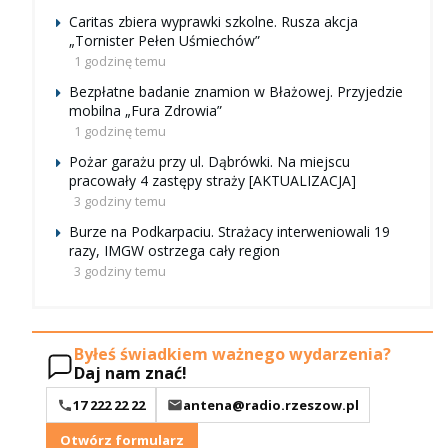
Caritas zbiera wyprawki szkolne. Rusza akcja
„Tornister Pełen Uśmiechów”
1 godzinę temu
Bezpłatne badanie znamion w Błażowej. Przyjedzie
mobilna „Fura Zdrowia”
1 godzinę temu
Pożar garażu przy ul. Dąbrówki. Na miejscu
pracowały 4 zastępy straży [AKTUALIZACJA]
3 godziny temu
Burze na Podkarpaciu. Strażacy interweniowali 19
razy, IMGW ostrzega cały region
3 godziny temu
Byłeś świadkiem ważnego wydarzenia?
Daj nam znać!
17 222 22 22
antena@radio.rzeszow.pl
Otwórz formularz