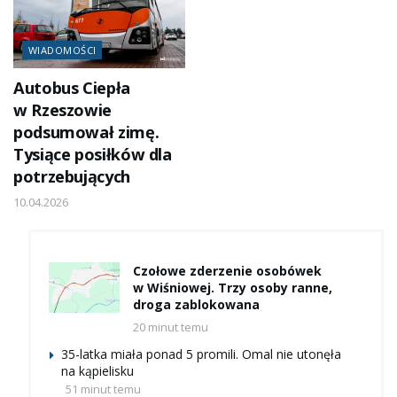
WIADOMOŚCI
Autobus Ciepła
w Rzeszowie
podsumował zimę.
Tysiące posiłków dla
potrzebujących
10.04.2026
Czołowe zderzenie osobówek
w Wiśniowej. Trzy osoby ranne,
droga zablokowana
20 minut temu
35-latka miała ponad 5 promili. Omal nie utonęła
na kąpielisku
51 minut temu