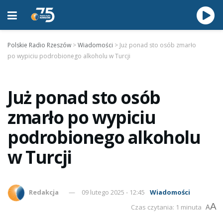
Polskie Radio Rzeszów
>
Wiadomości
>
Już ponad sto osób zmarło
po wypiciu podrobionego alkoholu w Turcji
Już ponad sto osób
zmarło po wypiciu
podrobionego alkoholu
w Turcji
Redakcja
09 lutego 2025 - 12:45
Wiadomości
A
Czas czytania: 1 minuta
A