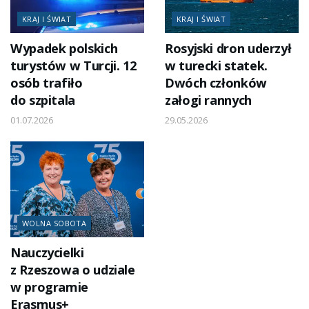
KRAJ I ŚWIAT
KRAJ I ŚWIAT
Wypadek polskich
Rosyjski dron uderzył
turystów w Turcji. 12
w turecki statek.
osób trafiło
Dwóch członków
do szpitala
załogi rannych
01.07.2026
29.05.2026
WOLNA SOBOTA
Nauczycielki
z Rzeszowa o udziale
w programie
Erasmus+