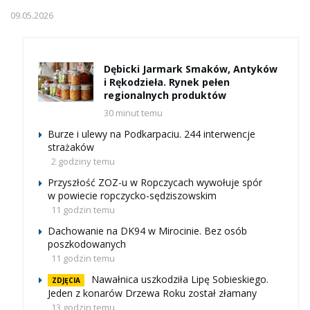
09.05.2026
Dębicki Jarmark Smaków, Antyków
i Rękodzieła. Rynek pełen
regionalnych produktów
30 minut temu
Burze i ulewy na Podkarpaciu. 244 interwencje
strażaków
2 godziny temu
Przyszłość ZOZ-u w Ropczycach wywołuje spór
w powiecie ropczycko-sędziszowskim
11 godzin temu
Dachowanie na DK94 w Mirocinie. Bez osób
poszkodowanych
11 godzin temu
Nawałnica uszkodziła Lipę Sobieskiego.
ZDJĘCIA
Jeden z konarów Drzewa Roku został złamany
13 godzin temu