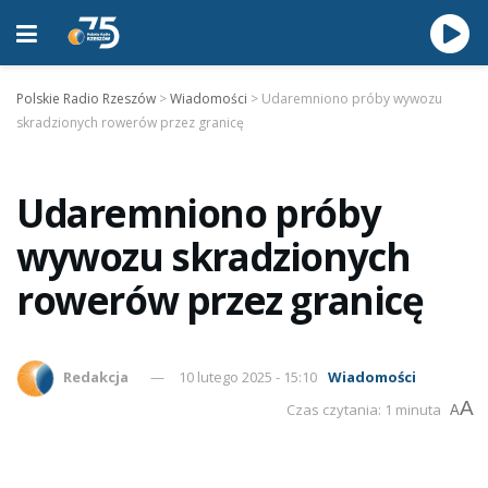
Polskie Radio Rzeszów
>
Wiadomości
>
Udaremniono próby wywozu
skradzionych rowerów przez granicę
Udaremniono próby
wywozu skradzionych
rowerów przez granicę
Redakcja
10 lutego 2025 - 15:10
Wiadomości
A
Czas czytania: 1 minuta
A