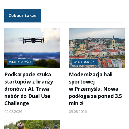
Zobacz także
WIADOMOŚCI
WIADOMOŚCI
Podkarpacie szuka
Modernizacja hali
startupów z branży
sportowej
dronów i AI. Trwa
w Przemyślu. Nowa
nabór do Dual Use
podłoga za ponad 3,5
Challenge
mln zł
09.08.2026
09.08.2026