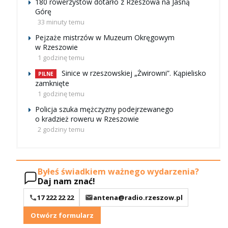
180 rowerzystów dotarło z Rzeszowa na Jasną
Górę
33 minuty temu
Pejzaże mistrzów w Muzeum Okręgowym
w Rzeszowie
1 godzinę temu
Sinice w rzeszowskiej „Żwirowni”. Kąpielisko
PILNE
zamknięte
1 godzinę temu
Policja szuka mężczyzny podejrzewanego
o kradzież roweru w Rzeszowie
2 godziny temu
Byłeś świadkiem ważnego wydarzenia?
Daj nam znać!
17 222 22 22
antena@radio.rzeszow.pl
Otwórz formularz