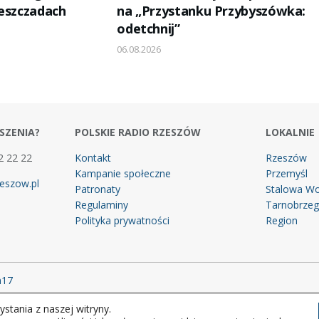
ieszczadach
na „Przystanku Przybyszówka:
odetchnij”
06.08.2026
SZENIA?
POLSKIE RADIO RZESZÓW
LOKALNIE
2 22 22
Kontakt
Rzeszów
Kampanie społeczne
Przemyśl
eszow.pl
Patronaty
Stalowa Wo
Regulaminy
Tarnobrze
Polityka prywatności
Region
m17
stania z naszej witryny.
 prawa zastrzeżone.