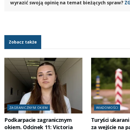
wyrazić swoją opinię na temat bieżących spraw?
Z
Zobacz także
ZAGRANICZNYM OKIEM
WIADOMOŚCI
Podkarpacie zagranicznym
Turyści ukaran
okiem. Odcinek 11: Victoria
za wejście na p