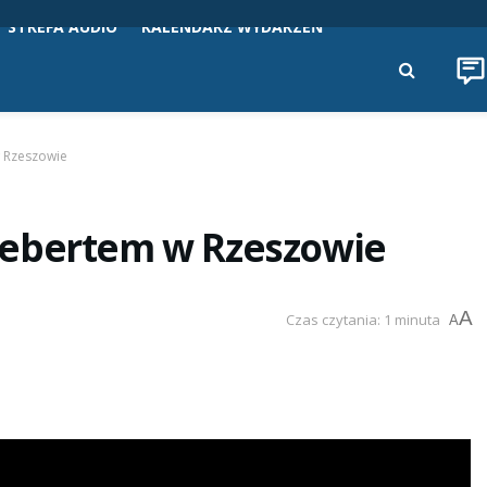
STREFA AUDIO
KALENDARZ WYDARZEŃ
 Rzeszowie
Gebertem w Rzeszowie
A
Czas czytania: 1 minuta
A