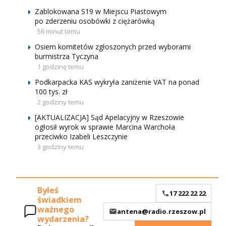
Zablokowana S19 w Miejscu Piastowym
po zderzeniu osobówki z ciężarówką
56 minut temu
Osiem komitetów zgłoszonych przed wyborami
burmistrza Tyczyna
1 godzinę temu
Podkarpacka KAS wykryła zaniżenie VAT na ponad
100 tys. zł
2 godziny temu
[AKTUALIZACJA] Sąd Apelacyjny w Rzeszowie
ogłosił wyrok w sprawie Marcina Warchoła
przeciwko Izabeli Leszczynie
3 godziny temu
Byłeś
17 222 22 22
świadkiem
ważnego
antena@radio.rzeszow.pl
wydarzenia?