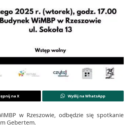
ępnij na X
Wyślij na WhatsApp
WiMBP w Rzeszowie, odbędzie się spotkanie
tym Gebertem.