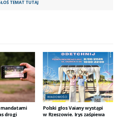
GŁOŚ TEMAT TUTAJ
WIADOMOŚCI
i mandatami
Polski głos Vaiany wystąpi
as drogi
w Rzeszowie. Irys zaśpiewa