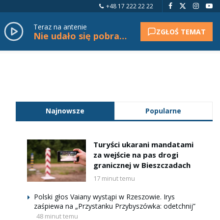
+48 17 222 22 22
Teraz na antenie
ZGŁOŚ TEMAT
Nie udało się pobrać tytułu.
Najnowsze
Popularne
Turyści ukarani mandatami
za wejście na pas drogi
granicznej w Bieszczadach
17 minut temu
Polski głos Vaiany wystąpi w Rzeszowie. Irys
zaśpiewa na „Przystanku Przybyszówka: odetchnij”
48 minut temu