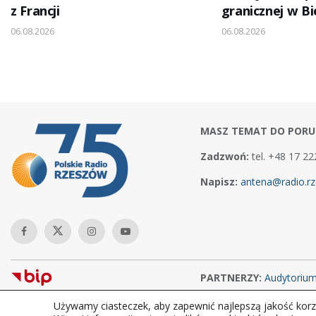
z Francji
granicznej w B
06.08.2026
06.08.2026
MASZ TEMAT DO PORU
Zadzwoń:
tel. +48 17 22
Napisz:
antena@radio.rz
PARTNERZY:
Audytoriu
Używamy ciasteczek, aby zapewnić najlepszą jakość korzy
Copyright © 2026Polskie Radio Rzeszów S.A. w likwidacj. Wszelkie