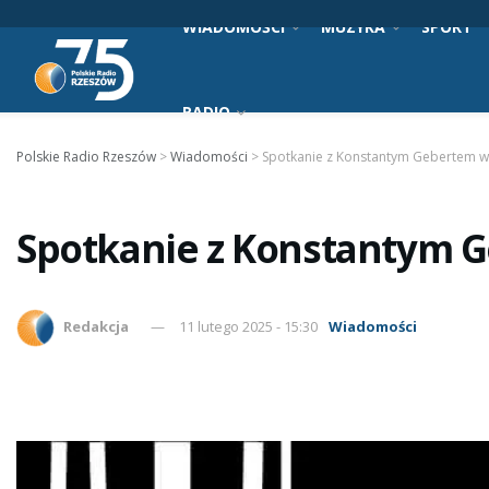
WIADOMOŚCI
MUZYKA
SPORT
RADIO
Polskie Radio Rzeszów
>
Wiadomości
>
Spotkanie z Konstantym Gebertem w
Spotkanie z Konstantym 
Redakcja
11 lutego 2025 - 15:30
Wiadomości