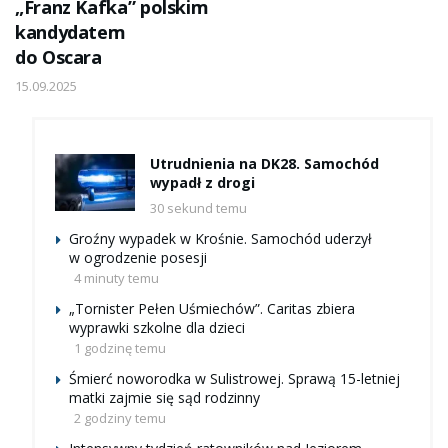
„Franz Kafka” polskim
kandydatem
do Oscara
15.09.2025
Utrudnienia na DK28. Samochód
wypadł z drogi
30 sekund temu
Groźny wypadek w Krośnie. Samochód uderzył
w ogrodzenie posesji
4 minuty temu
„Tornister Pełen Uśmiechów”. Caritas zbiera
wyprawki szkolne dla dzieci
1 godzinę temu
Śmierć noworodka w Sulistrowej. Sprawą 15-letniej
matki zajmie się sąd rodzinny
2 godziny temu