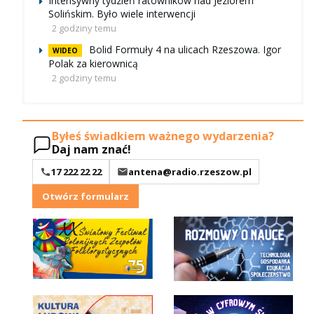
Intensywny tydzień ratowników nad Jeziorem
Solińskim. Było wiele interwencji
2 godziny temu
Bolid Formuły 4 na ulicach Rzeszowa. Igor
WIDEO
Polak za kierownicą
2 godziny temu
Byłeś świadkiem ważnego wydarzenia?
Daj nam znać!
17 222 22 22
antena@radio.rzeszow.pl
Otwórz formularz