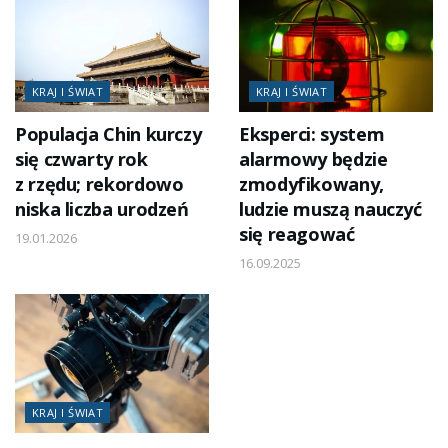
KRAJ I ŚWIAT
KRAJ I ŚWIAT
Populacja Chin kurczy
Eksperci: system
się czwarty rok
alarmowy będzie
z rzędu; rekordowo
zmodyfikowany,
niska liczba urodzeń
ludzie muszą nauczyć
się reagować
19.01.2026
16.09.2025
KRAJ I ŚWIAT