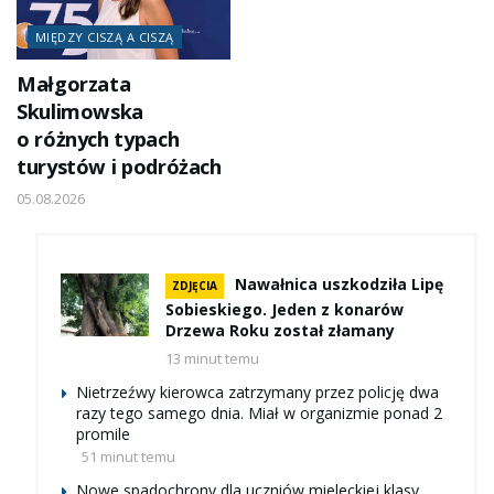
MIĘDZY CISZĄ A CISZĄ
Małgorzata
Skulimowska
o różnych typach
turystów i podróżach
05.08.2026
Nawałnica uszkodziła Lipę
ZDJĘCIA
Sobieskiego. Jeden z konarów
Drzewa Roku został złamany
13 minut temu
Nietrzeźwy kierowca zatrzymany przez policję dwa
razy tego samego dnia. Miał w organizmie ponad 2
promile
51 minut temu
Nowe spadochrony dla uczniów mieleckiej klasy