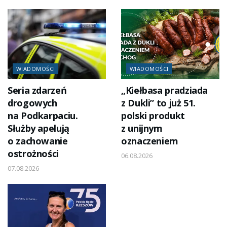
WIADOMOŚCI
WIADOMOŚCI
Seria zdarzeń
„Kiełbasa pradziada
drogowych
z Dukli” to już 51.
na Podkarpaciu.
polski produkt
Służby apelują
z unijnym
o zachowanie
oznaczeniem
ostrożności
06.08.2026
07.08.2026