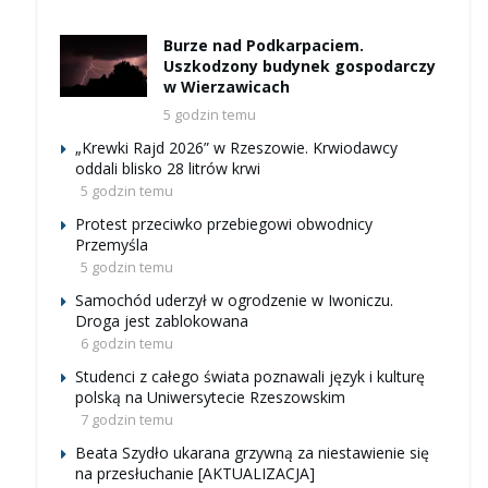
Burze nad Podkarpaciem.
Uszkodzony budynek gospodarczy
w Wierzawicach
5 godzin temu
„Krewki Rajd 2026” w Rzeszowie. Krwiodawcy
oddali blisko 28 litrów krwi
5 godzin temu
Protest przeciwko przebiegowi obwodnicy
Przemyśla
5 godzin temu
Samochód uderzył w ogrodzenie w Iwoniczu.
Droga jest zablokowana
6 godzin temu
Studenci z całego świata poznawali język i kulturę
polską na Uniwersytecie Rzeszowskim
7 godzin temu
Beata Szydło ukarana grzywną za niestawienie się
na przesłuchanie [AKTUALIZACJA]